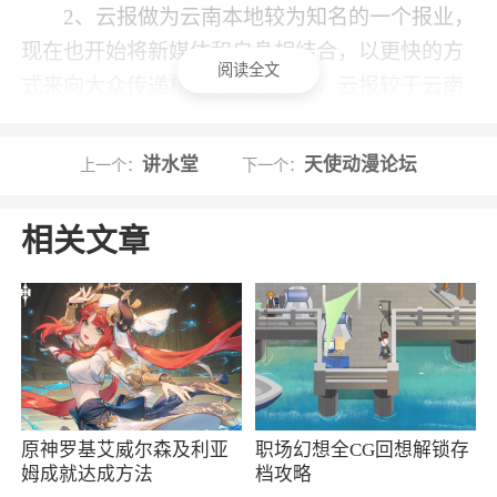
2、云报做为云南本地较为知名的一个报业，
现在也开始将新媒体和自身相结合，以更快的方
阅读全文
式来向大众传递相关的新闻消息，云报较于云南
的其他报业来说它也更加的权威和主流，如果你
想关注云南又或者本身就处在云南的话，那么这
讲水堂
天使动漫论坛
上一个：
下一个：
款云报一定是非常适合你的新闻软件
相关文章
3、云报是由云南日报报业集团打造的新媒体
软件，这款软件提供了云南的最新时事资讯和最
新的党政要闻。你还可以通过这款软件直接进行
网络问政，查阅云南当地的最新政策信息等
4、我们的日常少不了新闻资讯，不了解外面
的世界发生什么事情，我们就好像一个井底之
原神罗基艾威尔森及利亚
职场幻想全CG回想解锁存
蛙，所以一起来下载《云报》这款新闻资讯软件
姆成就达成方法
档攻略
吧。它无时无刻都在更新最新的新闻资讯，你可