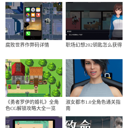
以选择你感兴趣的新闻版块阅读，明星、汽车、
体育、游戏...版块太多，我就不一一的列举。欢
迎感兴趣的用户来下载使用
更新日志
腐败世界作弊码详情
职场幻想202钥匙怎么获得
优化搜索效果，提升用户体验
更新日志
1. 政声频道升级，带来更多资讯动态。
2. 问题修复，体验升级。
《勇者罗伊的婚礼》全角
淑女都市1.0全角色通关指
色CG解锁攻略大全一览
南
更新日志
1. UI界面优化。