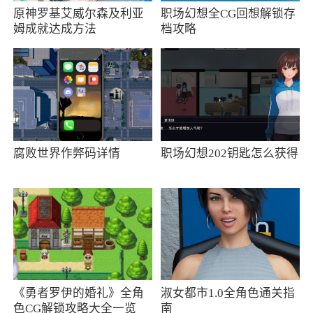
能达到自己想要的图片效果；
原神罗基艾威尔森及利亚
职场幻想全CG回想解锁存
姆成就达成方法
档攻略
5、图片拼接，用户可以自行添加要拼接的
图，方便用户高效的使用；
6、图片保存，编辑的图可以直接保存到手
机，便于能随时使用，方便分享。
软件特色
腐败世界作弊码详情
职场幻想202钥匙怎么获得
1、纬度保障守护你的利益、价格、质量、服
务全面升级
2、云盘存储，云端备份工程信息及照片，多
设备间同步
3、照片编辑涂鸦及分享好友，一键导航
《勇者罗伊的婚礼》全角
淑女都市1.0全角色通关指
色CG解锁攻略大全一览
南
4、照片导航：照片记录了经纬度地理信息，