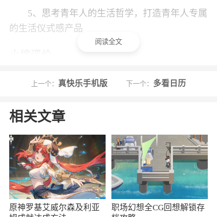
5、思考青年人的生活哲学，打造青年人专属
的生活仪式感产品
阅读全文
小编评价
1、荣耀商城官方自营商城正式上线，平台上
真快乐手机版
多看日历
上一个：
下一个：
架了所有的荣耀产品，涵盖手机、电脑、平板、
智能家居、智能穿戴、相关配件等等，未来还会
相关文章
有更多的荣耀产品上线，官方品质保障，荣耀商
城新上线还有诸多福利等着大家哦，喜欢的朋友
欢迎来使用吧
2、荣耀商城APP是一款来自荣耀公司推出的
官方运营商城。该软件为用户带来了荣耀手机、
平板、笔记本电脑、穿戴、配件和家居等覆盖全
原神罗基艾威尔森及利亚
职场幻想全CG回想解锁存