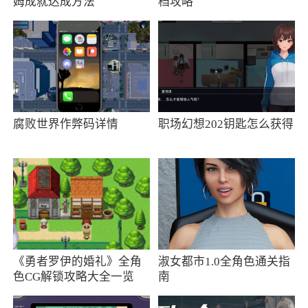
场景的智能产品，可以让我们在第一时间掌握到
姆成就达成方法
档攻略
官方品牌资讯，让你享受到全部的正品保障
3、荣耀商城是一款手机商城软件，软件内为
用户提供海量的荣耀系列的产品，通过软件用户
可以很方便的进行浏览和购买，想要什么就在这
里自由挑选，非常的方便，感兴趣的朋友快来下
腐败世界作弊码详情
职场幻想202钥匙怎么获得
载吧
4、荣耀商城是一款荣耀手机专门的购物商城
软件。APP内有专业的手机商城专线，用户可以
在这款软件中购买到官方保证的荣耀系列，让用
户可以再也不用费尽心力去挑选各式各样的山寨
电子产品，直接在官方商城购物更加有保障。需
《勇者罗伊的婚礼》全角
淑女都市1.0全角色通关指
要的朋友快来体验吧
色CG解锁攻略大全一览
南
5、荣耀商城是一款可以尽情挑选荣耀商品的