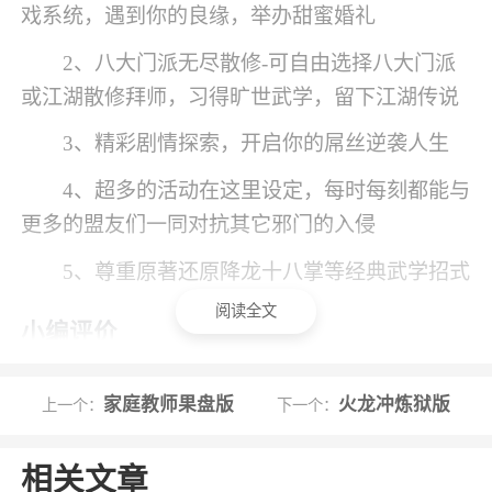
戏系统，遇到你的良缘，举办甜蜜婚礼
2、八大门派无尽散修-可自由选择八大门派
或江湖散修拜师，习得旷世武学，留下江湖传说
3、精彩剧情探索，开启你的屌丝逆袭人生
4、超多的活动在这里设定，每时每刻都能与
更多的盟友们一同对抗其它邪门的入侵
5、尊重原著还原降龙十八掌等经典武学招式
阅读全文
小编评价
1、暴走英雄坛是一款本，玩家们可以自由选
家庭教师果盘版
火龙冲炼狱版
上一个：
下一个：
择门派修炼和拜师，不断学习更多旷世武功，还
有各种诙谐的对白剧情，让你可以在这里感受无
相关文章
尽自由的特色武侠世界，超级丰富的冒险体系，