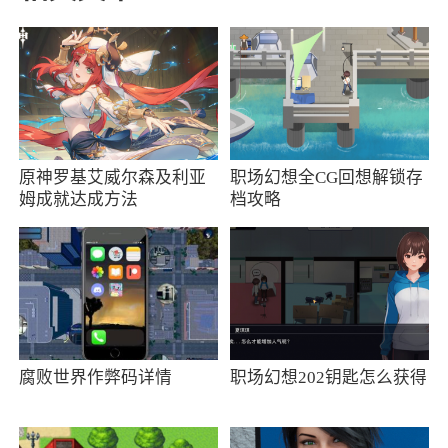
多种不同的武侠对决玩法，带给你最轻松逗趣的
武侠世界体验
2、《暴走英雄坛游戏》是一款画面简约魔性
的角色扮演类手游，游戏为大家展现了武侠游戏
的另一种可能性，全新的武侠剧情都会在这里呈
原神罗基艾威尔森及利亚
职场幻想全CG回想解锁存
现给玩家，同时在游戏中玩家可以学习各种丰富
姆成就达成方法
档攻略
多样的江湖武学技能成为武林高中，在你成长的
同时黑暗中的势力也会盯上你，你需要随时做好
战斗准备
3、暴走英雄坛游戏是一款充满特色的武侠题
材手游，游戏采用漫画风格，给人眼前一亮的感
腐败世界作弊码详情
职场幻想202钥匙怎么获得
觉，游戏内容丰富而有趣，玩家们将要一步一步
从一个小喽啰走向大侠之路，喜欢的朋友们快来