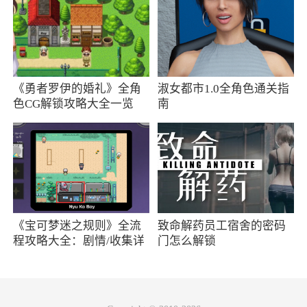
下载体验吧
4、暴走英雄坛是一款休闲益智向游戏，这款
游戏画风有趣，夸张的线条让你忍俊不禁。游戏
中玩法多样，是善是恶由你自己选择，多个门派
《勇者罗伊的婚礼》全角
淑女都市1.0全角色通关指
任你选择，让你有机会学习绝世武功，变成天下
色CG解锁攻略大全一览
南
第一，感兴趣的话就赶紧来下载试玩吧~
5、暴走英雄坛是一款非常有意思的角色扮演
类手机游戏，这款游戏的的画面非常简洁，但游
戏的脑洞非常大，多样的武林绝学等你修炼，玩
家需要从一个普通人不断修炼武功成为武林高
《宝可梦迷之规则》全流
致命解药员工宿舍的密码
手，玩起来非常有趣，喜欢的朋友快来下载体验
程攻略大全：剧情/收集详
门怎么解锁
吧
情