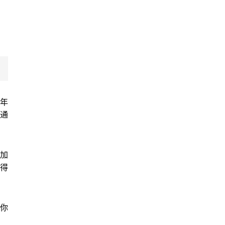
年
通
加
得
你