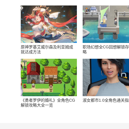
原神罗基艾威尔森及利亚姆成
职场幻想全CG回想解锁
就达成方法
略
《勇者罗伊的婚礼》全角色CG
淑女都市1.0全角色通关
解锁攻略大全一览