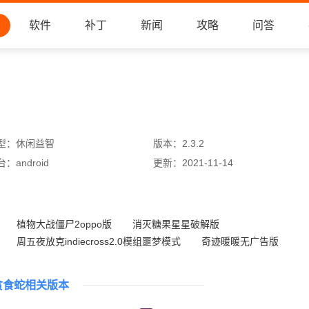
软件
补丁
新闻
攻略
问答
型：
休闲益智
版本：
2.3.2
台：
android
更新：
2021-11-14
植物大战僵尸2oppo版
消灭糖果星星破解版
周五夜放克indiecross2.0模组噩梦模式
奇迹暖暖无广告版
期末试卷藏起来
憨憨爱消除小米版
植物大战僵尸诡异版
罗斯方块
贪食蛇相关版本