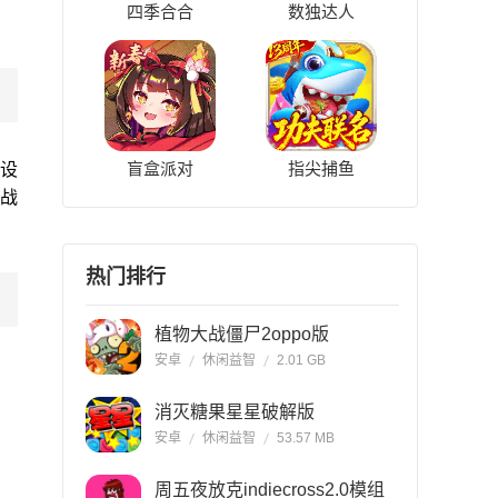
四季合合
数独达人
盲盒派对
指尖捕鱼
设
的战
热门排行
植物大战僵尸2oppo版
安卓
休闲益智
2.01 GB
消灭糖果星星破解版
安卓
休闲益智
53.57 MB
周五夜放克indiecross2.0模组