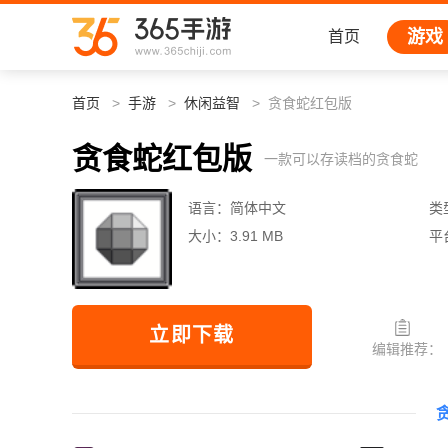
游戏
首页
首页
手游
休闲益智
贪食蛇红包版
贪食蛇红包版
一款可以存读档的贪食蛇
语言：
简体中文
类
大小：
3.91 MB
平
立即下载
编辑推荐：