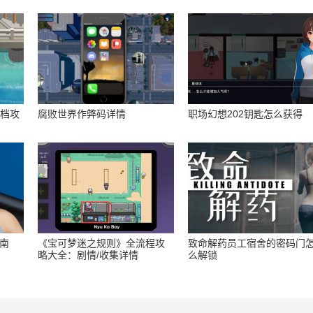
存档攻
腐败世界作弊码详情
职场幻想202钥匙怎么获得
指南
《宝可梦迷之规则》全流程攻
致命解药员工宿舍的密码门
略大全：剧情/收集详情
么解锁