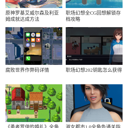
⑴再次强调一遍，用之前一定要看看敌我双
原神罗基艾威尔森及利亚
职场幻想全CG回想解锁存
方的位置，最好在榴弹不会波及到我方的时候使
姆成就达成方法
档攻略
用。
⑵尽可能将炸弹投抛至敌方人员聚集的位
置。如此，后续打出的伤害方能最为可观，不至
于浪费子弹。
⑶情况恶劣时，可将之用来作为撤退的保
腐败世界作弊码详情
职场幻想202钥匙怎么获得
障，即分割战场，起到保护作用。
⑷在拐角时可以故意空枪，吸引敌人过来查
看时将其击杀。
游戏特色
1、选择适合自己的武器，在不同的位置探
《勇者罗伊的婚礼》全角
淑女都市1.0全角色通关指