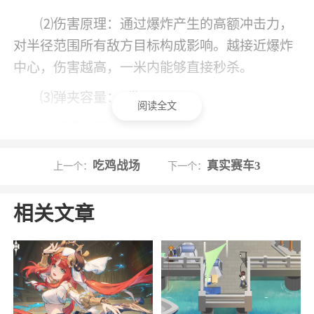
⑵伤害原理：通过爆炸产生的高额冲击力，
对半径范围所有敌方目标构成影响。越接近爆炸
中心，伤害越高，一米内能够直接秒杀。
⑶弹夹容量：8发
阅读全文
⑷持续时间：30秒
⑸技能效果：技能在发挥效果后，可以向指
吃鸡战场
真实赛车3
上一个：
下一个：
定位置投抛炸弹，并对敌人造成影响。
正如这个技能的名字一样，是个杀伤力很强
相关文章
的技能，但是由于榴弹发射器对自己的伤害与对
敌人是一样的，所以千万别在敌人贴脸的时候用
这个技能，不然就会发生同归于尽的惨剧。
2、使用技巧