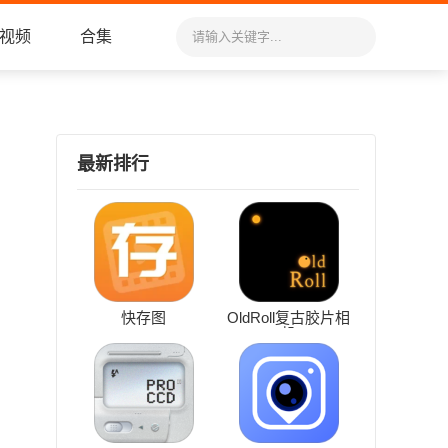
视频
合集
最新排行
快存图
OldRoll复古胶片相
机