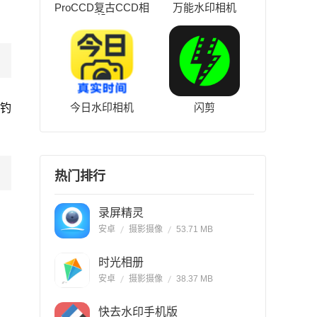
ProCCD复古CCD相
万能水印相机
机
今日水印相机
闪剪
在钓
。
热门排行
录屏精灵
安卓
摄影摄像
53.71 MB
时光相册
安卓
摄影摄像
38.37 MB
快去水印手机版