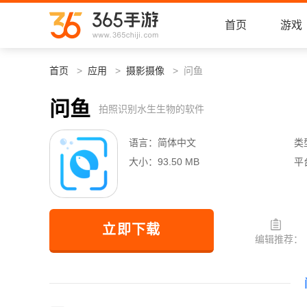
首页
游戏
首页
应用
摄影摄像
问鱼
问鱼
拍照识别水生生物的软件
语言：
简体中文
类
大小：
93.50 MB
平
立即下载
编辑推荐：