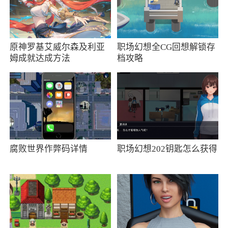
5、经典角色，悉数还原，感受原汁原味的格
斗体验
6、虽然只有打和跳两个按键，操作也是标准
原神罗基艾威尔森及利亚
职场幻想全CG回想解锁存
姆成就达成方法
档攻略
的“快打旋风”类型，不过本作中的招数更加丰富
小编评价
1、键盘 O + K --- 开始游戏
2、键盘方向键左和右 --- 选人
腐败世界作弊码详情
职场幻想202钥匙怎么获得
3、《忍者棒球》是一款手机上也能轻松玩的
经典街机游戏，游戏玩法简单，操作感强，通过
强悍的实力来展现出顶尖的激情快感，成为一名
高手去消灭各种各样的怪物，打击感十足，如此
好玩的动作格斗手游，你值得来试玩哦