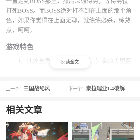
一直走到BOSS那里，然后以逸待劳，等待另位
打死BOSS。而BOSS绝对打不到在上面的那个角
色，如果你觉得在上面无聊，就练练必杀，练熟
点，呵呵。
游戏特色
1、此外全角色都有跳跃中后前+拳的大型召
阅读全文
唤技
2、游戏ROM名称:nbbatman.zip
三国战纪风云再起黄忠版
泰拉瑞亚1.4破解版无限物品联机版
上一个：
下一个：
3、像素画面，复古风格。像素画风的游戏画
面，给玩家带来不一样的游玩体验
相关文章
4、刚出来的时候挺吸引人，比较喜欢单打，
绝招挺多。。