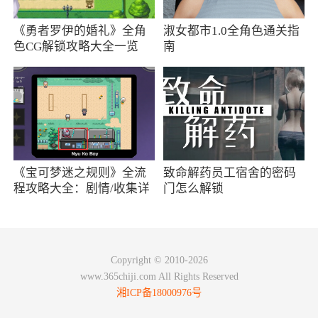
4、忍者棒球是一款怀旧经典的街机闯关动作
《勇者罗伊的婚礼》全角
淑女都市1.0全角色通关指
游戏，棒球小子拥有精致的街机像素画面，有趣
色CG解锁攻略大全一览
南
的游戏关卡以及简单易上手的游戏操作手法，同
时还支持4人进行闯关游戏等等，让您找回当初的
街机热血
《宝可梦迷之规则》全流
致命解药员工宿舍的密码
程攻略大全：剧情/收集详
门怎么解锁
情
Copyright © 2010-2026
www.365chiji.com All Rights Reserved
湘ICP备18000976号