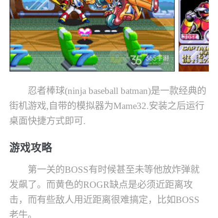
忍者棒球(ninja baseball batman)是一款经典的
街机游戏,自带的模拟器为Mame32.安装之后运行
桌面快捷方式即可.
游戏攻略
第一关的BOSS有时候甚至未等他放炸弹就
发飙了。而黄色的ROGR缺点是必须近距离攻
击，而有些敌人用近距离很难搞定，比如BOSS
老牛。