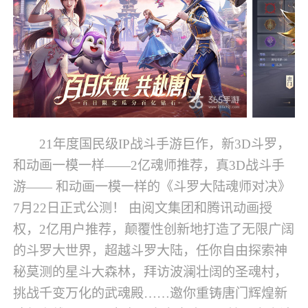
21年度国民级IP战斗手游巨作，新3D斗罗，
和动画一模一样——2亿魂师推荐，真3D战斗手
游—— 和动画一模一样的《斗罗大陆魂师对决》
7月22日正式公测！ 由阅文集团和腾讯动画授
权，2亿用户推荐，颠覆性创新地打造了无限广阔
的斗罗大世界，超越斗罗大陆，任你自由探索神
秘莫测的星斗大森林，拜访波澜壮阔的圣魂村，
挑战千变万化的武魂殿……邀你重铸唐门辉煌新