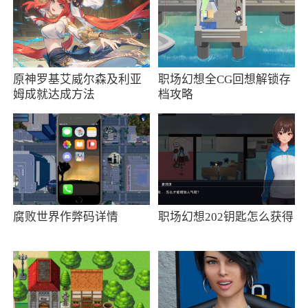
说的IP授权后，我们在场景、角色建模设计上有
了更多参考，也咀嚼出了更多创新点
3、随着武器装备的不断升级，你的角色战斗
原神罗基艾威尔森及利亚
职场幻想全CG回想解锁存
力将不断提升，你可以享受更多精彩的格斗游戏
姆成就达成方法
档攻略
4、激战对决非常的热血，而且玩家都可以随
心的搭配各种角色哦
5、剧情的还原度很高，每个章节的衔接都显
得完美至极
6、全新方式，这儿会出现许多的方式，体会
腐败世界作弊码详情
职场幻想202钥匙怎么获得
各种各样有意思的梦幻2竞技吧
小编评价
1、游戏的画面非常精致优美，多种不同的任