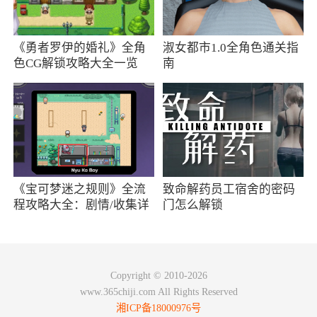
务给玩家带来优越的体验，展现自己的技术，进
行合理阵容搭配，消灭一切的敌人
《勇者罗伊的婚礼》全角
淑女都市1.0全角色通关指
色CG解锁攻略大全一览
南
2、除此之外，游戏内将不少主线当中精彩的
剧情打斗进行了拆分，保持了主线剧情一致大家
不用花费过多的时间，像奥斯卡的变强之路等精
彩的故事，游戏内采用支线的方式给大家进行体
验。小伙伴们将以奥斯卡为第一人称，来体验其
作为辅助魂师，在北极的变强之旅
《宝可梦迷之规则》全流
致命解药员工宿舍的密码
程攻略大全：剧情/收集详
门怎么解锁
3、斗罗大陆魂师对决是一款全新的3D动态
情
斗罗RPG冒险游戏，多元化的角色养成系统，每
一种魂环都附带各种效果，拥有上百种不同的效
果，多种职业不同的角色，学习各种技能，应用
Copyright © 2010-2026
www.365chiji.com All Rights Reserved
在战斗中升级自己的实力，集合了丰富多样的任
湘ICP备18000976号