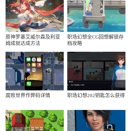
2、加入蘑菇的世界之战，掌控你的局势开启
新的战争
3、和自己的好友在游戏世界中尽情冒险，享
原神罗基艾威尔森及利亚
职场幻想全CG回想解锁存
受策略的斗智斗勇!使用你手中各种性能的蘑菇，
姆成就达成方法
档攻略
开启大战吧
4、全新界面清新好看又好玩，轻松上手
5、大型短期战斗 - 在战场上最多有 4 千多人
的部队
腐败世界作弊码详情
职场幻想202钥匙怎么获得
6、在线多人游戏：在包含 2v2 最多 4 名玩
家的多种竞赛模式下的排名和自定义比赛
7、故事驱动的战役 - 超过 100 个结尾包含与
首领战斗的任务