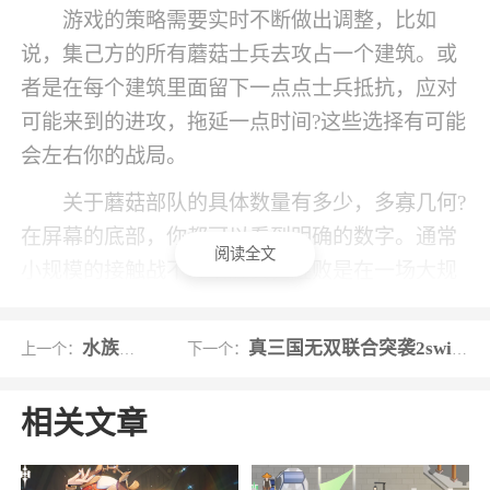
游戏的策略需要实时不断做出调整，比如
说，集己方的所有蘑菇士兵去攻占一个建筑。或
者是在每个建筑里面留下一点点士兵抵抗，应对
可能来到的进攻，拖延一点时间?这些选择有可能
会左右你的战局。
关于蘑菇部队的具体数量有多少，多寡几何?
在屏幕的底部，你都可以看到明确的数字。通常
阅读全文
小规模的接触战不影响胜负，胜败是在一场大规
模的究极战役之后。
水族派对
真三国无双联合突袭2switch版
上一个：
下一个：
游戏特色
1、据点占领控制城池，以求谋略独步天下；
相关文章
多人匹配单人对抗，角逐最强战争奖励；熟悉剧
情攻克关卡，不惧挑战成就最强战士