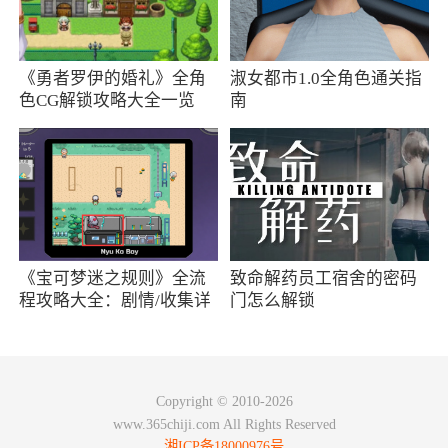
小编评价
《勇者罗伊的婚礼》全角
淑女都市1.0全角色通关指
1、蘑菇战争2是一款非常有趣的即时策略类
色CG解锁攻略大全一览
南
手游。游戏讲述在一个星球上不同种族蘑菇之间
爆发的一场地盘争夺战，星球上的所有建筑都是
以蘑菇的造型呈现出现，作为指挥官，将考验你
在战役中掌控局势的能力
2、对于士兵战意的问题，这是个不错的点，
《宝可梦迷之规则》全流
致命解药员工宿舍的密码
只是总感觉有些不平衡，本来拖到后期的双方因
程攻略大全：剧情/收集详
门怎么解锁
为对方一个传送偷家战意暴增就直接被一波带走
情
了，节奏略显快而且要时刻注意对手动向（节奏
快时间短也是这个游戏的一个优点，我觉得有些
Copyright © 2010-2026
不平衡，此条可以忽略）
www.365chiji.com All Rights Reserved
湘ICP备18000976号