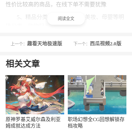
性价比较高的商品，在线下单不需要犹豫
5、精品分类--服装、美食、美妆、母婴等明
阅读全文
确分类，购物轻松自如
6、全部都是严选优质好货，质量方面绝对有
趣看天地极速版
西瓜视频2.0版
上一个：
下一个：
保障，大家完全可以放心买
7、高性价比商品，每天给用户推荐性价比高
相关文章
的商品，体验品质生活
小编评价
1、聚多荣创是一款实用的省钱购物软件。软
件汇集了海量优质商品，让用户能够在这里找到
自己想要的，软件还为用户提供了超多的优惠
原神罗基艾威尔森及利亚
职场幻想全CG回想解锁存
姆成就达成方法
档攻略
券，购物之前先领券，购物更省钱