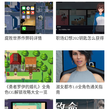
2、聚多荣创APP是一款非常实惠的专业电商
网购平台，聚多荣创商城拥有无数的精品商品供
大家选购，聚多荣创还有上万张大额优惠券，领
到聚多荣创APP的优惠券就是赚到，购物更加划
算
腐败世界作弊码详情
职场幻想202钥匙怎么获得
3、聚多荣创是非常受欢迎的电商网购平台，
拥有的商品资源十分丰富，超多大额购物优惠券
免费领取，每天都有各种限时活动以及大牌折扣
活动等你参与进来，在这里购物买到就是赚到，
喜欢就不要错过啦
《勇者罗伊的婚礼》全角
淑女都市1.0全角色通关指
4、聚多荣创商城app分享，聚多荣创是一个
色CG解锁攻略大全一览
南
全新的电商平台，汇集了各大平台的优惠商品，
商品种类繁多，价格实惠，自用省钱必备购物神