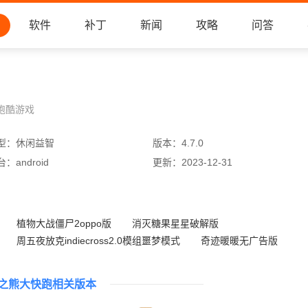
软件
补丁
新闻
攻略
问答
跑酷游戏
型：
休闲益智
版本：
4.7.0
台：
android
更新：
2023-12-31
植物大战僵尸2oppo版
消灭糖果星星破解版
周五夜放克indiecross2.0模组噩梦模式
奇迹暖暖无广告版
期末试卷藏起来
憨憨爱消除小米版
植物大战僵尸诡异版
罗斯方块
之熊大快跑相关版本