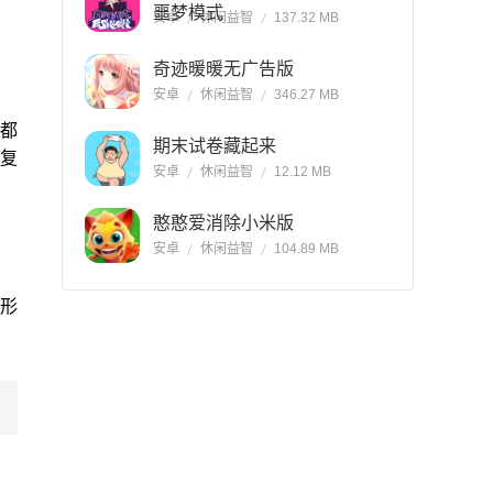
噩梦模式
安卓
休闲益智
137.32 MB
奇迹暖暖无广告版
安卓
休闲益智
346.27 MB
都
期末试卷藏起来
复
安卓
休闲益智
12.12 MB
憨憨爱消除小米版
安卓
休闲益智
104.89 MB
形