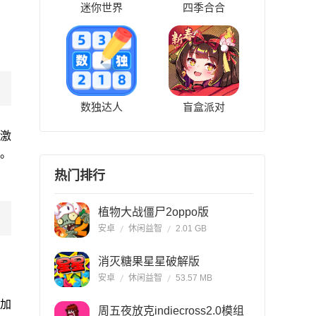
迷你世界
四季合合
数独达人
盲盒派对
激
。
热门排行
植物大战僵尸2oppo版
安卓
休闲益智
2.01 GB
消灭糖果星星破解版
安卓
休闲益智
53.57 MB
加
周五夜放克indiecross2.0模组