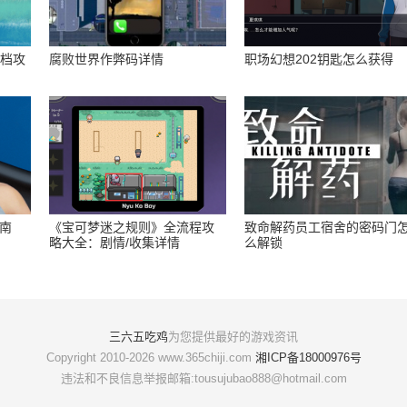
存档攻
腐败世界作弊码详情
职场幻想202钥匙怎么获得
指南
《宝可梦迷之规则》全流程攻
致命解药员工宿舍的密码门
略大全：剧情/收集详情
么解锁
三六五吃鸡
为您提供最好的游戏资讯
Copyright 2010-2026 www.365chiji.com
湘ICP备18000976号
违法和不良信息举报邮箱:tousujubao888@hotmail.com