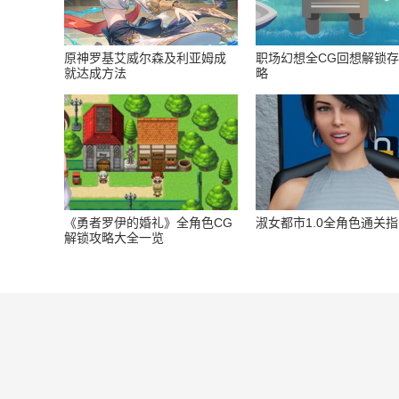
原神罗基艾威尔森及利亚姆成
职场幻想全CG回想解锁
就达成方法
略
《勇者罗伊的婚礼》全角色CG
淑女都市1.0全角色通关
解锁攻略大全一览