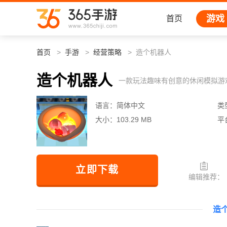
游戏
首页
首页
手游
经营策略
造个机器人
造个机器人
一款玩法趣味有创意的休闲模拟游
语言：
简体中文
类
大小：
103.29 MB
平
立即下载
编辑推荐：
造