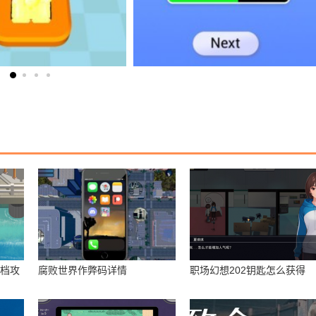
存档攻
腐败世界作弊码详情
职场幻想202钥匙怎么获得