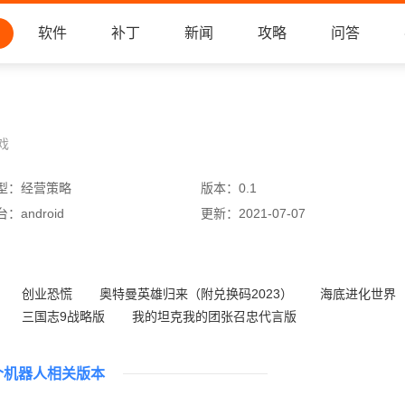
软件
补丁
新闻
攻略
问答
戏
型：
经营策略
版本：
0.1
台：
android
更新：
2021-07-07
创业恐慌
奥特曼英雄归来（附兑换码2023）
海底进化世界
三国志9战略版
我的坦克我的团张召忠代言版
银河战舰360版本
桥梁大师
亚特兰蒂斯奥德赛游戏
个机器人相关版本