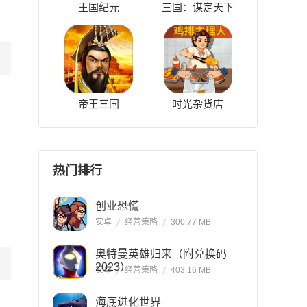
王国纪元
三国：谋定天下
帝王三国
时光杂货店
热门排行
创业恐慌
安卓
经营策略
300.77 MB
奥特曼英雄归来（附兑换码
2023）
安卓
经营策略
403.16 MB
海底进化世界