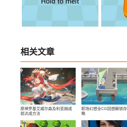
相关文章
原神罗基艾威尔森及利亚姆成
职场幻想全CG回想解锁
就达成方法
略