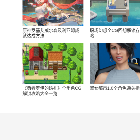
原神罗基艾威尔森及利亚姆成
职场幻想全CG回想解锁
就达成方法
略
《勇者罗伊的婚礼》全角色CG
淑女都市1.0全角色通关
解锁攻略大全一览