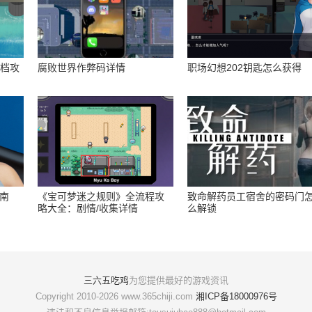
存档攻
腐败世界作弊码详情
职场幻想202钥匙怎么获得
指南
《宝可梦迷之规则》全流程攻
致命解药员工宿舍的密码门
略大全：剧情/收集详情
么解锁
三六五吃鸡
为您提供最好的游戏资讯
Copyright 2010-2026 www.365chiji.com
湘ICP备18000976号