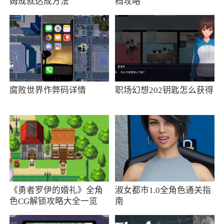
姆成就达成方法
档攻略
2. 长按盘面增加解析功能，通过我们整理的
解析，会使您更系统的学习和了解易学文化
3. 增加了会员功能。成为会员后，您可以获
得更多的学习说明。目前提供月会员和年会员。
v1.2.43版本，修复了已知问题
腐败世界作弊码详情
职场幻想202钥匙怎么获得
更新日志
1.修复农历入参问题
更新日志
1.修复Ios视频播放横屏问题
《勇者罗伊的婚礼》全角
淑女都市1.0全角色通关指
2.修改梅花易数显示页面
色CG解锁攻略大全一览
南