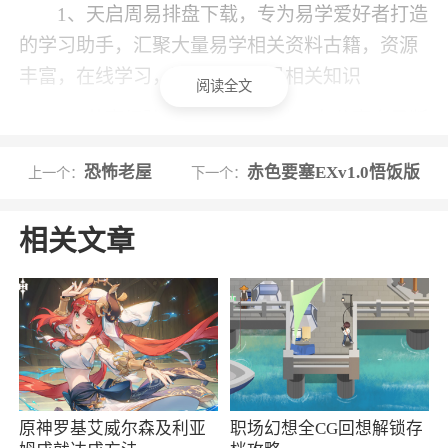
1、天启周易排盘下载，专为易学爱好者打造
的学习助手，汇聚大量易学相关资料古籍，资源
丰富，在线学习，更快掌握周易相关知识
阅读全文
2、共享经验：经验共享系统，在分享自己断
卦经验的同时，也能获得更多易友的独门技巧与
恐怖老屋
赤色要塞EXv1.0悟饭版
上一个：
下一个：
收益
相关文章
更新日志
欢迎您使用V1.2版本，有很多特性
1. 在原有紫微盘面算法的基础上，增加六
爻、奇门遁甲、大六壬、八字排盘、金口诀5种传
统易学算法，让爱好者拥有更多奇趣横生的工
具，更加深入研习祖国传统文化。
原神罗基艾威尔森及利亚
职场幻想全CG回想解锁存