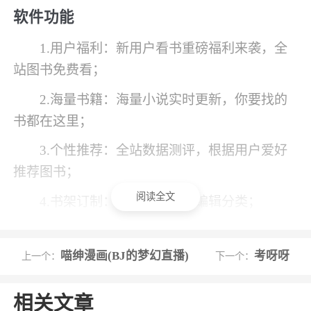
软件功能
1.用户福利：新用户看书重磅福利来袭，全
站图书免费看；
2.海量书籍：海量小说实时更新，你要找的
书都在这里；
3.个性推荐：全站数据测评，根据用户爱好
推荐图书；
阅读全文
4.书架订制：书架可自定义编辑分类；
5.浏览历史：记录用户所浏览过的图书。
喵绅漫画(BJ的梦幻直播)
考呀呀
上一个：
下一个：
软件特色
相关文章
1、小说连载速度堪称顶级，第一时间看到最