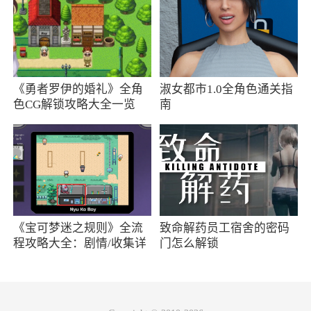
2、每日为爱看书的提供各种不同的免费图
书，包括免费原创小说及精品出版物。现在下载
看小说半小时，即可得两元现金奖励
《勇者罗伊的婚礼》全角
淑女都市1.0全角色通关指
3、妖气阅读app汇聚了全网热门小说资源，
色CG解锁攻略大全一览
南
无论是男频、女频、耽美等类型，只要你想看
的，这里都能搜索的到，而且更多大神作品每日
实时同步更新，完全免费随你挑选
《宝可梦迷之规则》全流
致命解药员工宿舍的密码
程攻略大全：剧情/收集详
门怎么解锁
情