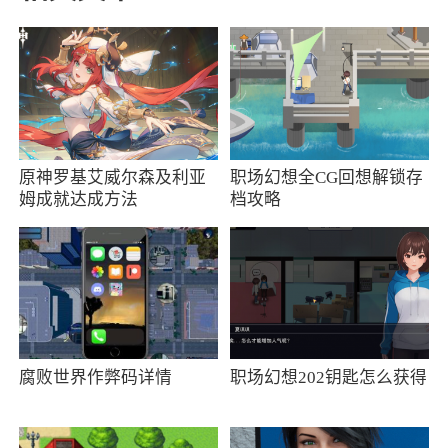
新的小说内容
2、图书排行榜：十年经典、完结好书，排行
榜告诉您当下最火书籍
3、更新更快，优化更新机制，追书更神速
4、今日必读、发现新书、热门推荐、品质好
原神罗基艾威尔森及利亚
职场幻想全CG回想解锁存
姆成就达成方法
档攻略
书、猜你喜欢五大板块，根据大数据测评，寻找
你喜欢的小说，打造你的专属页面
小编评价
1、用户可以在这里轻松找到自己喜欢的书
籍。软件可以实时跨站搜索，各大热门小说，与
腐败世界作弊码详情
职场幻想202钥匙怎么获得
作者更新同步。简洁的软件界面，分类精准，让
你找书一目了然