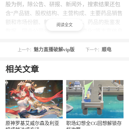
股为例，除公告、研报、新闻外，搜索结果还包
含“产品链、股权结构、主营构成、主要药品销售
额和市场份额、新药的研发进度、药品的批鉴发
阅读全文
数据、同业公司对比、历史估值变化”等丰富信息
3、专业新闻收录数百家专业新闻源，按照宏
魅力直播破解vip版
顺电
上一个：
下一个：
观、产经、公司进行分类，支持自定义订阅功能
4、提供高度定制的工作台布局和部件管理功
相关文章
能，并可选择日程管理、新闻中心、邮件等公共
部件
5、数据监控涵盖传统的基本面数据 ，以及
汽车、房地产、传媒、大宗商品、医药、互联
网、招聘等多个行业的特色数据，帮助研究者了
解市场动态
原神罗基艾威尔森及利亚
职场幻想全CG回想解锁存