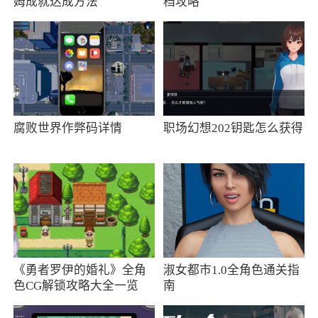
姆成就达成方法
档攻略
6、提供新闻、财务数据、财务分析、财务指
标、公告事件、PE/PB band、同业对比、分析师
预期、个股研报等丰富的投研信息
小编评价
1、萝卜投研为用户提供全新的理财投资平
腐败世界作弊码详情
职场幻想202钥匙怎么获得
台，通过人工智能分析大数据，帮助用户快速寻
找优质的理财产品，帮助用户轻松投资理财。萝
卜投研可以帮助用户快速发现投资线索
2、为用户提供了全新的投资分析，首先经过
人工智能分析大数据，然后专业的理财师优选结
果，最后推送给用户最优质的理财产品
《勇者罗伊的婚礼》全角
淑女都市1.0全角色通关指
色CG解锁攻略大全一览
南
更新日志