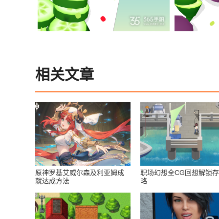
相关文章
原神罗基艾威尔森及利亚姆成
职场幻想全CG回想解锁
就达成方法
略