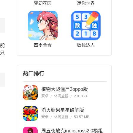
梦幻花园
迷你世界
四季合合
数独达人
能
只
热门排行
植物大战僵尸2oppo版
安卓
休闲益智
2.01 GB
消灭糖果星星破解版
安卓
休闲益智
53.57 MB
周五夜放克indiecross2.0模组