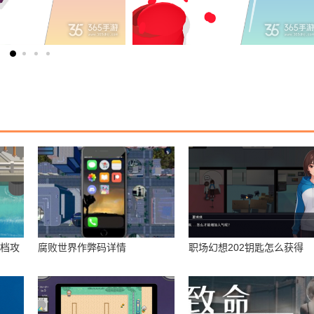
存档攻
腐败世界作弊码详情
职场幻想202钥匙怎么获得