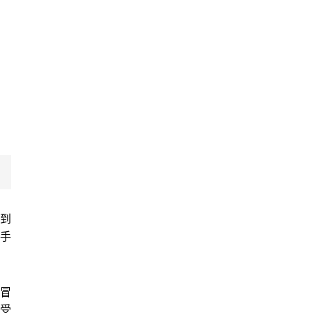
到
手
冒
受