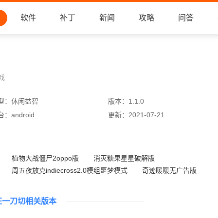
软件
补丁
新闻
攻略
问答
戏
型：
休闲益智
版本：
1.1.0
台：
android
更新：
2021-07-21
植物大战僵尸2oppo版
消灭糖果星星破解版
周五夜放克indiecross2.0模组噩梦模式
奇迹暖暖无广告版
期末试卷藏起来
憨憨爱消除小米版
植物大战僵尸诡异版
罗斯方块
狂一刀切相关版本