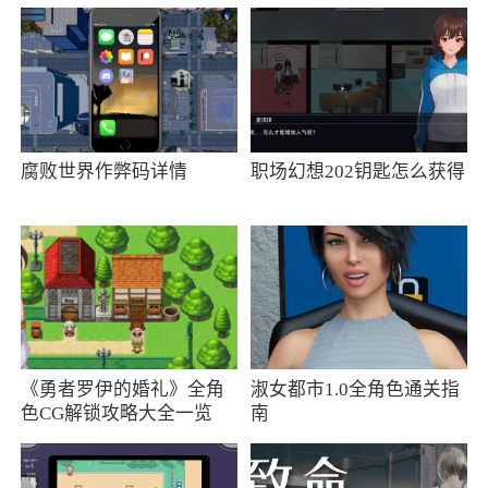
始”是他们开发游戏的标准，他们相信玩法简单而
不失丰富内容的游戏才是符合聚会需求的娱乐活
动
2、防火防盗防闺蜜，好朋友就要一起掉节
操！没有玩过真心话大冒险的聚会都不是完整的
腐败世界作弊码详情
职场幻想202钥匙怎么获得
聚会
3、发现有趣的身边人，主动发起交友申请
4、动态广场关注兴趣话题，分享精彩瞬间
小编评价
《勇者罗伊的婚礼》全角
淑女都市1.0全角色通关指
1、聚会完app为用户提供了各类娱乐服务，
色CG解锁攻略大全一览
南
用户可在线组织各类聚会，并有专业的策划团队
2、已上线：天黑请闭眼，谁是卧底，伙拼，