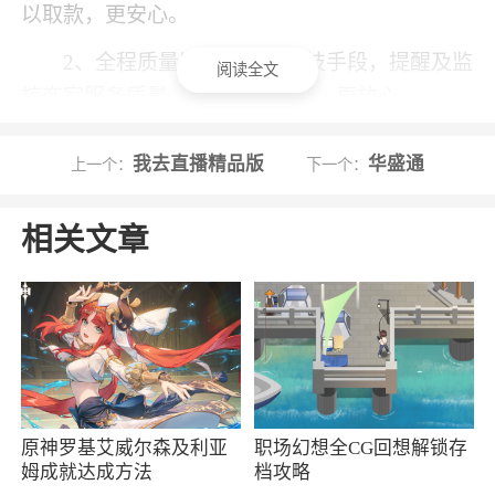
以取款，更安心。
2、全程质量监控，通过科技手段，提醒及监
阅读全文
控商家服务质量，留下服务凭证，更放心。
3、完善的评价体系，从不同维度评价服务，
我去直播精品版
华盛通
上一个：
下一个：
更容易寻找合适的服务商，更贴心。
价格透明，优惠多多
相关文章
1、更多选择，快速找到合适的服务商
2、多方比价，找到优惠方案
3、更多优惠好礼，尽在乐聚
软件特色
原神罗基艾威尔森及利亚
职场幻想全CG回想解锁存
姆成就达成方法
档攻略
1、易于上手、玩法简单，聚会时能够快速开