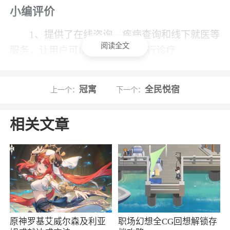
小编评价
1、提供了在线咨询、疾病查询和线下就医等
阅读全文
服务，让用户可以更为方便地进行诊疗
2、专业医疗团队、可靠平台保障了用户的安
全、可靠的医疗服务
冠寓
全民悦宿
上一个：
下一个：
3、为用户们提供了很多有意思的体验，很多
相关文章
的中医古籍都在这里学习，直接的去观看，给你
更好的知识讲解，还有很多的养生的诀窍，一起
来这里学习医学技能吧
原神罗基艾威尔森及利亚
职场幻想全CG回想解锁存