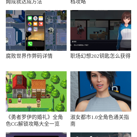
姆成就达成方法
档攻略
腐败世界作弊码详情
职场幻想202钥匙怎么获得
《勇者罗伊的婚礼》全角
淑女都市1.0全角色通关指
色CG解锁攻略大全一览
南