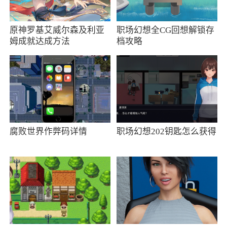
石等，可以让用户更轻松激情爽玩手游
原神罗基艾威尔森及利亚
职场幻想全CG回想解锁存
2、在乐嗨嗨手游平台中充值会直接为您提供
姆成就达成方法
档攻略
最大的折扣价格，让您尽享优惠，并且乐嗨嗨游
戏平台会不定期推出超级给力的优惠活动，汇集
千款游戏非常实用
3、其实这种类型的软件相信那些喜欢的伙伴
都用过不少，其中各有特色，也各有不足和缺
腐败世界作弊码详情
职场幻想202钥匙怎么获得
点，今天小编带来的这款软件或许能比之前的好
一点，有兴趣的伙伴可以下载来试试
更新日志
1、修复部分已知问题；
2、客服中心优化。