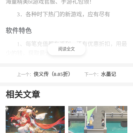
海量精美bt游戏官服、手游礼包领！
3．各种时下热门的新游戏，应有尽有
软件特色
1、每笔充值都有返利，还有优惠折扣，用最
阅读全文
少的钱，获取最大的收益
2、高比例充值官方变态服，充值1比500
侠义传（0.05折）
水墨记
上一个：
下一个：
3、充值有返利最高200%充值返还
4、特色②自动打折，任意时间充值无障碍
相关文章
小编评价
1、该平台拥有各种bt版手游，用户上线就送
VIP，高比例充值，充值有返利，免费送元宝/钻