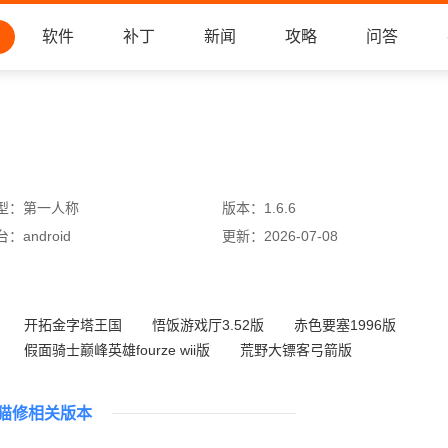
软件
补丁
新闻
攻略
问答
型：
第一人称
版本：
1.6.6
台：
android
更新：
2026-07-08
开拓金字塔王国
悟饭游戏厅3.52版
赤色要塞1996版
假面骑士巅峰英雄fourze wii版
荒野大镖客弓箭版
小米枪战国际服
荒野大镖客整合版
空战战机2中文版
猫修相关版本