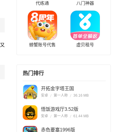
代练通
八门神器
螃蟹账号代售
虚贝租号
又
热门排行
开拓金字塔王国
安卓
第一人称
36.16 MB
悟饭游戏厅3.52版
安卓
第一人称
61.44 MB
赤色要塞1996版