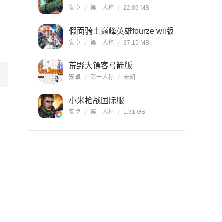
安卓
第一人称
22.89 MB
假面骑士巅峰英雄fourze wii版
安卓
第一人称
37.15 MB
荒野大镖客弓箭版
安卓
第一人称
未知
小米枪战国际服
安卓
第一人称
1.31 GB