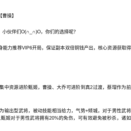
【曹操】
伙伴们O(∩_∩)O，你们的选择呢？
能力推荐VIP6开局，保证副本双倍铜钱产出，核心资源获取
集中资源进阶甄姬，曹操、大乔可进阶到真2过渡，蔡瑁作为前
为输出型武将，被动技能相当给力，气势+倾城，对于男性武将
且甄姬对于男性武将拥有20%的免伤，可有效避免被秒杀，诸