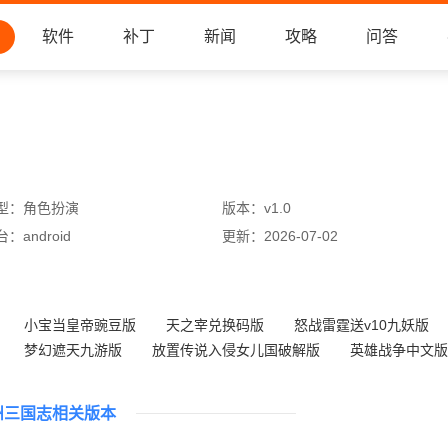
软件
补丁
新闻
攻略
问答
型：
角色扮演
版本：
v1.0
台：
android
更新：
2026-07-02
小宝当皇帝豌豆版
天之宰兑换码版
怒战雷霆送v10九妖版
梦幻遮天九游版
放置传说入侵女儿国破解版
英雄战争中文版
热血格斗单挑版
生存大世界地图全解锁版
州三国志相关版本