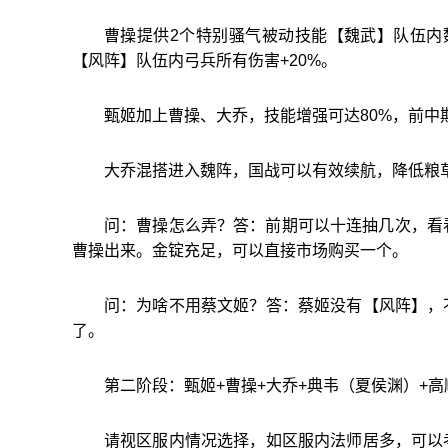
曹操提供2个特别骚气被动技能【魏武】队伍内
【风阵】队伍内弓兵所有伤害+20%。
甄姬加上曹操、大乔，技能增强可达80%，前中
大乔混搭进入魏阵，国战可以有效续航，降低粮
问：曹操怎么弄？答：前期可以十连抽几次，看
曹操出来。金锭充足，可以直接市场购买一个。
问：为啥不用蔡文姬？答：蔡姬没有【风阵】，
了。
第二阶段：甄姬+曹操+大乔+典韦（夏侯渊）+
请视区服内情况选择，如区服内法师居多，可以