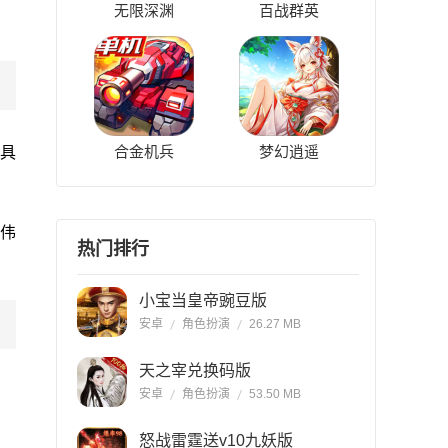
无限深渊
百战群英
合金机兵
梦幻逍遥
别具
伟
热门排行
小宝当皇帝豌豆版
安卓
角色扮演
26.27 MB
天之宰兑换码版
安卓
角色扮演
53.50 MB
怒战雷霆送v10九妖版