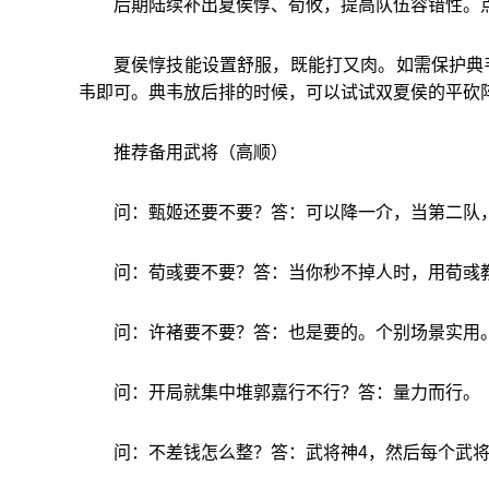
后期陆续补出夏侯惇、荀攸，提高队伍容错性。点
夏侯惇技能设置舒服，既能打又肉。如需保护典
韦即可。典韦放后排的时候，可以试试双夏侯的平砍阵o(
推荐备用武将（高顺）
问：甄姬还要不要？答：可以降一介，当第二队
问：荀彧要不要？答：当你秒不掉人时，用荀彧
问：许褚要不要？答：也是要的。个别场景实用
问：开局就集中堆郭嘉行不行？答：量力而行。
问：不差钱怎么整？答：武将神4，然后每个武将