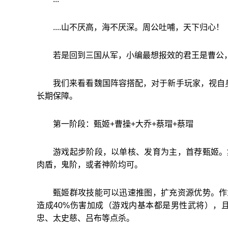
....山不厌高，海不厌深。周公吐哺，天下归心！
若是回到三国从军，小编最想报效的君王是曹公，小
我们来看看魏国阵容搭配，对于新手玩家，视自身
长期保障。
第一阶段：甄姬+曹操+大乔+蔡瑁+蔡瑁
游戏起步阶段，以单核、发育为主，首荐甄姬。
肉盾，鬼阶，或者神阶均可。
甄姬群攻技能可以迅速推图，扩充资源优势。作
造成40%伤害加成（游戏内基本都是男性武将），
忠、太史慈、吕布等点杀。