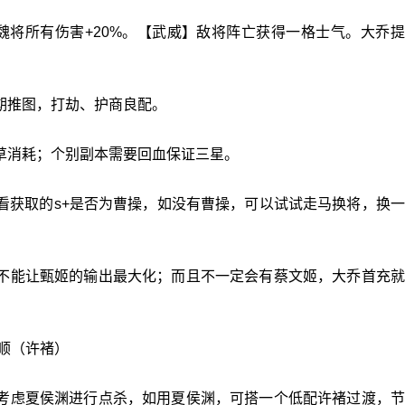
魏将所有伤害+20%。【武威】敌将阵亡获得一格士气。大乔
期推图，打劫、护商良配。
草消耗；个别副本需要回血保证三星。
看获取的s+是否为曹操，如没有曹操，可以试试走马换将，换
不能让甄姬的输出最大化；而且不一定会有蔡文姬，大乔首充就
高顺（许褚）
考虑夏侯渊进行点杀，如用夏侯渊，可搭一个低配许褚过渡，节