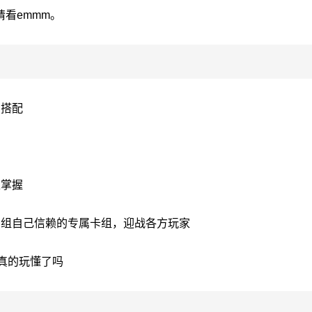
看emmm。
意搭配
练掌握
构组自己信赖的专属卡组，迎战各方玩家
你真的玩懂了吗