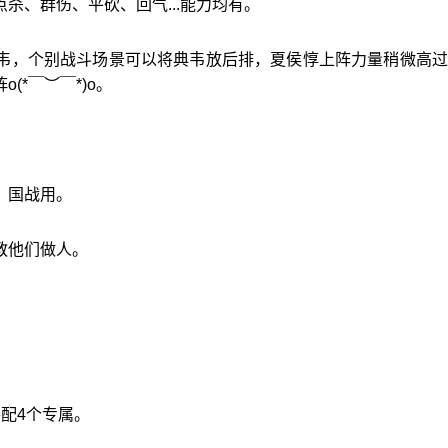
杀、群伤、平砍、回气...能力均有。
韦，个别战斗场景可以将典韦放后排，夏侯惇上阵力量稍微高过
*￣︶￣*)o。
，国战用。
教他们做人。
。
配4个专属。