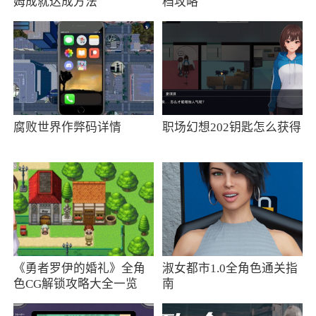
姆成就达成方法
档攻略
修复已知问题，优化使用体验
更新日志
优化记账面板，修复已知问题
腐败世界作弊码详情
职场幻想202钥匙怎么获得
更新日志
升级UI，优化记账体验
更新日志
修复已知问题，优化记账体验
《勇者罗伊的婚礼》全角
淑女都市1.0全角色通关指
更新日志
色CG解锁攻略大全一览
南
优化明细列表，新增蜜蜂奖励！