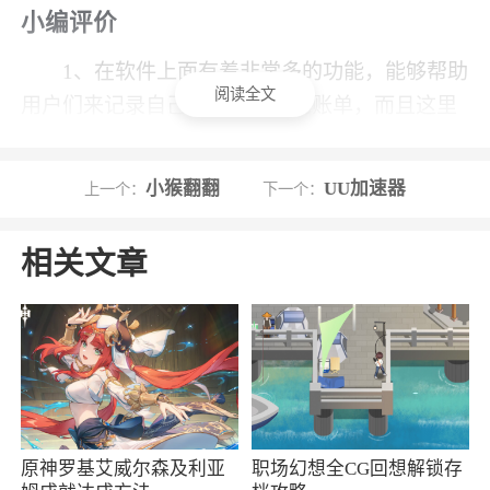
小编评价
1、在软件上面有着非常多的功能，能够帮助
阅读全文
用户们来记录自己消费的每一笔账单，而且这里
还能将其进行分类，查看起来也是非常方便的，
软件上面还能用各种图片进行展示
小猴翻翻
UU加速器
上一个：
下一个：
2、蜂窝记账App里有强大的快速记账功能，
能够将用户所花的每一笔钱全都记录在册，还可
相关文章
以对照上月的花销记录形成对比，看看自己这个
月有在哪些花销大头上多花了钱。另外在App上
还支持用户对花销账单进行自定义的命名管理，
能够将每一笔账单进行分类，餐饮、水果、日用
消耗品、生活水电等等
原神罗基艾威尔森及利亚
职场幻想全CG回想解锁存
更新日志