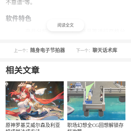
不靠谱”等。
软件特色
阅读全文
1、产品分析，还会对这些产品等进行严格分
析和检测，便于对产品的优势等进行掌握
随身电子节拍器
聊天话术库
上一个：
下一个：
2、实操指导通过训练营的模式，社群班导服
务的形式，手把手带你学习并实操
相关文章
3、基金榜单，用户也能通过热门基金榜单
等，在线对各种当下火热基金等进行一键查询
4、互动社区热门资讯、投资机会、学长学姐
互动答疑，帮助大家持续成长
5、在证监会和银监会的双重监管下进行银行
原神罗基艾威尔森及利亚
职场幻想全CG回想解锁存
存款，让你更加放心