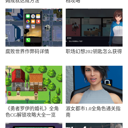
姆成就达成方法
档攻略
小编评价
1、坚持为中国家庭提供优质的资产规划服
务，为亿万家庭带来优质的理财服务
2、为你带来全新的理财数据参考，打造全面
腐败世界作弊码详情
职场幻想202钥匙怎么获得
的资讯服务保障，带来更加详细的细节分类选
择，为用户快速的制定行业的投资风险理财资讯
服务，打造更加全面的优质内容学习帮助。为你
快速的进行理财信息的规划学习，掌握最新的阅
读参考
更新日志
《勇者罗伊的婚礼》全角
淑女都市1.0全角色通关指
色CG解锁攻略大全一览
南
修复若干已知问题，优化使用体验，快来更
新体验吧~