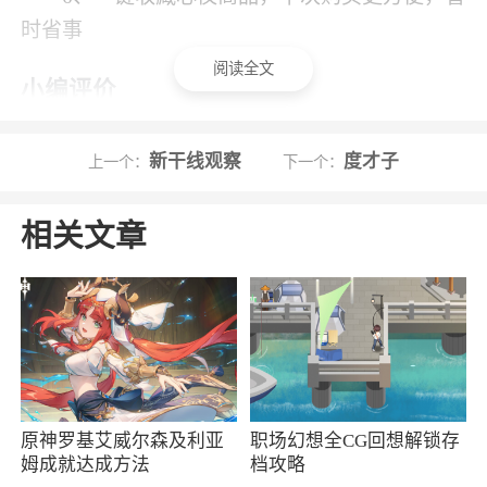
时省事
阅读全文
小编评价
1、致力于提供更加便捷、优质和安全的购物
新干线观察
度才子
上一个：
下一个：
体验，集合了众多品牌商品，涵盖了服装、美
妆、家居、数码等多个领域，随时随地都能轻松
相关文章
购物，还保证了交易安全和物流服务，强化了每
个人的购物体验感受，使大家享受到更加高品质
的服务
2、君品荟App是一个专门为喜欢酒水商品好
物的购物平台。App上提供了海量的酒水种类，
无论是喜欢红酒、白酒、威士忌还是其他类型的
原神罗基艾威尔森及利亚
职场幻想全CG回想解锁存
酒，App都能满足消费者的需求，从全球知名的
姆成就达成方法
档攻略