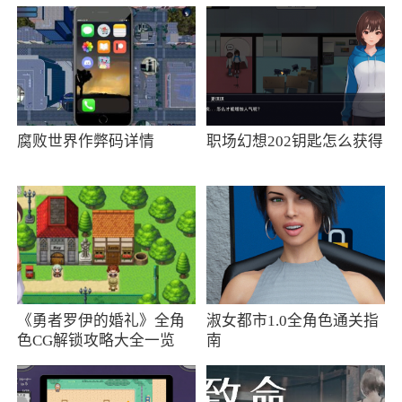
品牌到小众但质量上乘的酒款，都可以在这里找
到。此外君品荟App还支持多种支付方式，让消
费者可以随时随地进行购物
更新日志
腐败世界作弊码详情
职场幻想202钥匙怎么获得
1.优化了部分体验
2.修复了已知bug
更新日志
开屏页ui优化
《勇者罗伊的婚礼》全角
淑女都市1.0全角色通关指
色CG解锁攻略大全一览
南