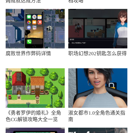
姆成就达成方法
档攻略
腐败世界作弊码详情
职场幻想202钥匙怎么获得
《勇者罗伊的婚礼》全角
淑女都市1.0全角色通关指
色CG解锁攻略大全一览
南