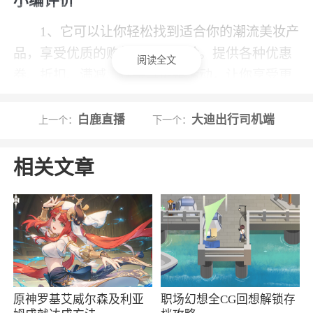
小编评价
1、它可以让你轻松找到适合你的潮流美妆产
品，享受优质的购物服务和体验。提供各种优惠
阅读全文
券、折扣、满减、秒杀等促销活动，让你享受更
多的优惠和惊喜，省钱又省心
白鹿直播
大迪出行司机端
上一个：
下一个：
2、品质实时保障，价格透明化且优惠。现在
就在现在软件，在线抢购好物吧
相关文章
3、有任何问题都可以找客服解决，很专业
更新日志
解决已知问题，用户体验更佳
原神罗基艾威尔森及利亚
职场幻想全CG回想解锁存