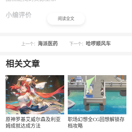
小编评价
阅读全文
1、一件代发所有厂家支持一件起批、代发，
真正0门槛拿货，0囤货模式。快递保密发货、低
海派医药
哈啰顺风车
上一个：
下一个：
价邮费
2、包包源头大量招商，欢迎各位有梦想，有
相关文章
能力的微商入驻，发布信息推广货源，招募代
理，与广大微商共享货源
3、包包源头app，各种服饰、箱包、美妆用
品尽在其中，货源丰富，价格实惠，各种类型商
品一站网罗，厂家直销，为用户带来更贴心的网
上购物体验，购物更轻松
原神罗基艾威尔森及利亚
职场幻想全CG回想解锁存
姆成就达成方法
档攻略