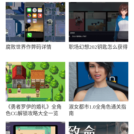
更新日志
修复已知bug；优化使用体验
腐败世界作弊码详情
职场幻想202钥匙怎么获得
《勇者罗伊的婚礼》全角
淑女都市1.0全角色通关指
色CG解锁攻略大全一览
南