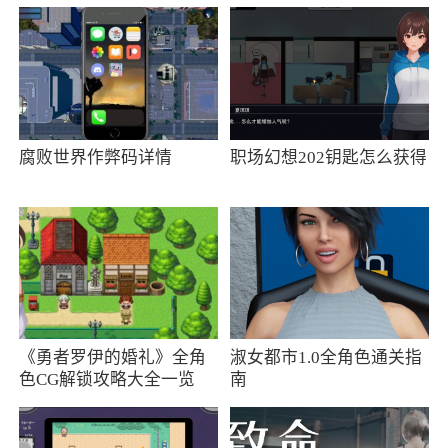
【话费流量】收集移动等运营商免费领话费
流量活动。
【红包福利】每天定时抢红包，同时收集各
种红包活动；
【抖音爆款】边看边买，好不好先看视频。
腐败世界作弊码详情
职场幻想202钥匙怎么获得
《勇者罗伊的婚礼》全角
淑女都市1.0全角色通关指
色CG解锁攻略大全一览
南