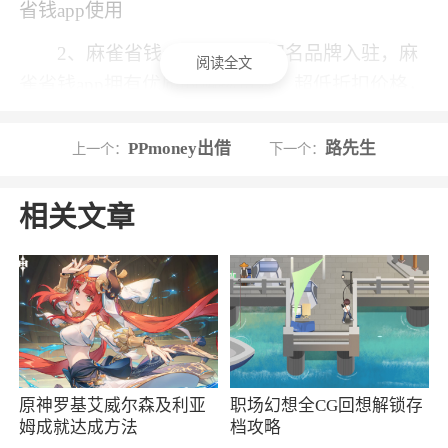
省钱app使用
2、麻雀省钱app拥有多个知名品牌入驻，麻
阅读全文
雀省钱app拥有优质的购物资源，超低折扣价格，
为你提供实惠的购物体验
PPmoney出借
路先生
上一个：
下一个：
更新日志
相关文章
【网购优惠券】数千家国内外网购平台覆
盖；
【活动线报】实时更新各种优惠线报活动，
再也不会错过一个亿了！
【外卖红包】外卖红包，新用户0元吃大餐。
【打车快餐】出行、共享单车、各种代金券
原神罗基艾威尔森及利亚
职场幻想全CG回想解锁存
姆成就达成方法
档攻略