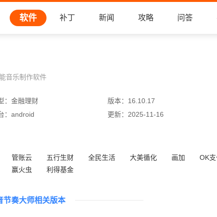
软件
补丁
新闻
攻略
问答
功能音乐制作软件
型：
金融理财
版本：
16.10.17
台：
android
更新：
2025-11-16
管账云
五行生财
全民生活
大美循化
画加
OK支
赢火虫
利得基金
音节奏大师相关版本