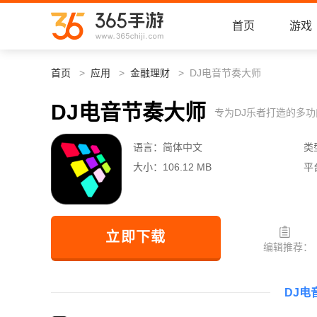
首页
游戏
首页
应用
金融理财
DJ电音节奏大师
DJ电音节奏大师
专为DJ乐者打造的多
语言：
简体中文
类
大小：
106.12 MB
平
立即下载
编辑推荐：
DJ电