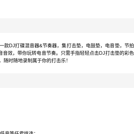
一款DJ打碟混音器&节奏器，集打击垫，电鼓垫，电音垫，节
音音效，带你玩转电音节奏。只需手指轻轻点击DJ打击垫的彩
爆，随时随地录制属于你的打击乐！
斯低音等任君挑选；