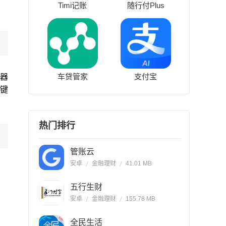
Timi记账
随行付Plus
车贷管家
支付宝
拍器
色键
热门排行
管账云
安卓
金融理财
41.01 MB
五行生财
安卓
金融理财
155.78 MB
全民生活