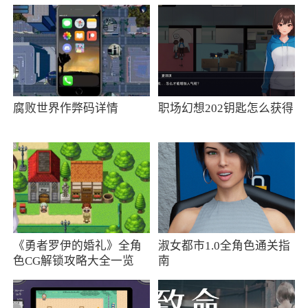
腐败世界作弊码详情
职场幻想202钥匙怎么获得
《勇者罗伊的婚礼》全角
淑女都市1.0全角色通关指
色CG解锁攻略大全一览
南