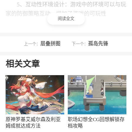
5、互动性环境设计：游戏中的环境可以与玩
家的防御策略互动，增加了游戏的可玩性
阅读全文
小编评价
1、面对各种不同的挑战性关卡，每个关卡都
层叠拼图
孤岛先锋
上一个：
下一个：
要求你制定不同的策略来应对敌人的攻击
相关文章
2、提供了多种塔防模式可以游玩，每种模式
都极具挑战性
原神罗基艾威尔森及利亚
职场幻想全CG回想解锁存
姆成就达成方法
档攻略