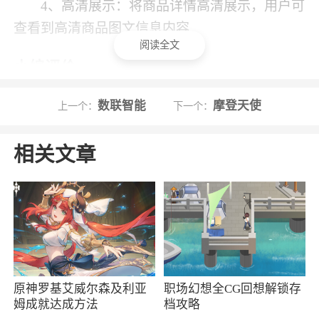
4、高清展示：将商品详情高清展示，用户可
查看到高清商品图文信息内容
阅读全文
小编评价
1、奢饱饱下载，一款专注于二手奢侈品的在
数联智能
摩登天使
上一个：
下一个：
线服务平台，通过奢饱饱二奢商家可以随时在线
展示产品，还支持多店铺管理，直播选品等功
相关文章
能，有需要就来下载
2、奢饱饱软件强大的货源渠道和严格的商品
鉴别流程，确保所有的二手奢侈品均为正品；采
用智能推荐算法，为消费者提供个性化的产品推
荐
原神罗基艾威尔森及利亚
职场幻想全CG回想解锁存
3、核心团队也会对上架的商品及时跟进审
姆成就达成方法
档攻略
核，确保极致的使用和质量体验