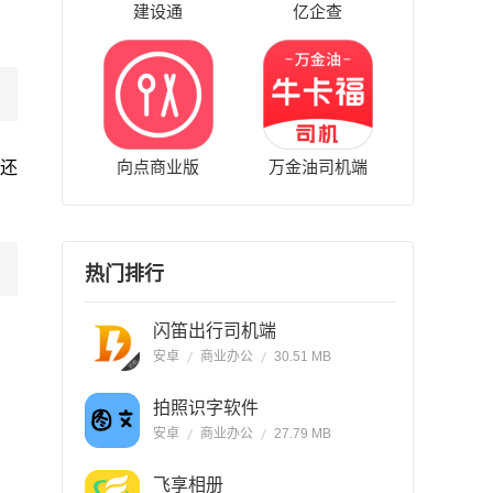
建设通
亿企查
向点商业版
万金油司机端
还
热门排行
闪笛出行司机端
安卓
商业办公
30.51 MB
拍照识字软件
安卓
商业办公
27.79 MB
飞享相册