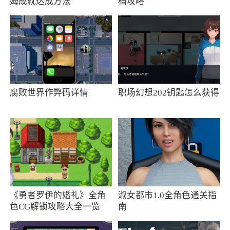
姆成就达成方法
档攻略
质的充电服务，是充电必备软件之一
更新日志
更新内容 优化用户体验
腐败世界作弊码详情
职场幻想202钥匙怎么获得
《勇者罗伊的婚礼》全角
淑女都市1.0全角色通关指
色CG解锁攻略大全一览
南