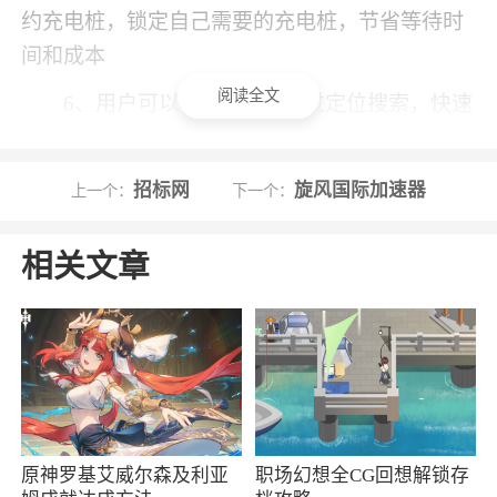
约充电桩，锁定自己需要的充电桩，节省等待时
间和成本
阅读全文
6、用户可以打开APP，通过定位搜索，快速
查找附近的充电站，并进行导航
招标网
旋风国际加速器
上一个：
下一个：
小编评价
1、实时更新充电桩的使用状态，用户可以随
相关文章
时关注充电桩是否处于空闲状态，以便更好地规
划充电计划
2、该软件具有多种充电方式、支付方式、优
惠活动、增值服务和数据分析等特色功能，同时
具有智能推荐、规划、预约、导航和管理等亮点
功能，能够为广大新能源车主用户们提供更为优
原神罗基艾威尔森及利亚
职场幻想全CG回想解锁存