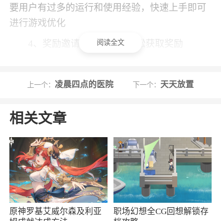
要用户有过多的运行和使用经验，快速上手即可
进行游戏优化
阅读全文
4、奖励邀请好友体验，轻松获取奖励
5、资源全都通过安全检测和验证，确保安全
可靠，避免用户下载到恶意病毒等不良资源
凌晨四点的医院
天天放置
上一个：
下一个：
小编评价
相关文章
1、安卓手机还是iOS设备，都提供了多种获
取方式，如二维码扫描、下载链接等等。用户可
以根据自己的设备和喜好进行选择
2、软件涵盖市面上的多个元素，可以了解最
新的游戏资讯，，无需用户花费一分钱就能搞
原神罗基艾威尔森及利亚
职场幻想全CG回想解锁存
定，高质量皮肤天天领