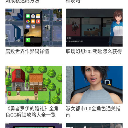
姆成就达成方法
档攻略
腐败世界作弊码详情
职场幻想202钥匙怎么获得
《勇者罗伊的婚礼》全角
淑女都市1.0全角色通关指
色CG解锁攻略大全一览
南