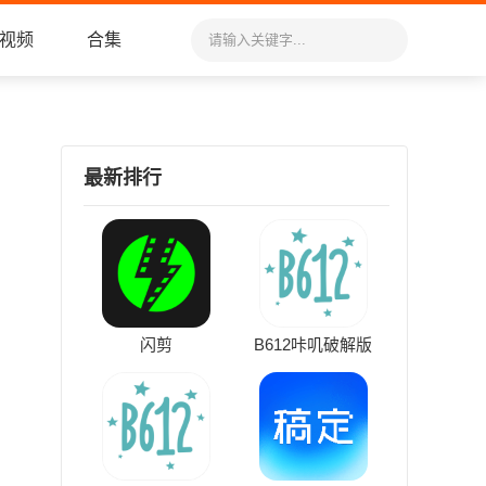
视频
合集
最新排行
闪剪
B612咔叽破解版