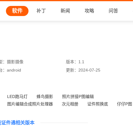
软件
补丁
新闻
攻略
问答
型：
摄影摄像
版本：
1.1
台：
android
更新：
2024-07-25
LED跑马灯
蜂鸟摄影
照片拼接P图编辑
图片编辑合成照片处理器
次元相册
证件照换底
仔仔P图
搜图神器4.4.1
能证件通相关版本