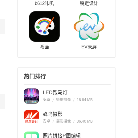
b612咔叽
稿定设计
畅画
EV录屏
热门排行
LED跑马灯
安卓
摄影摄像
18.84 MB
蜂鸟摄影
安卓
摄影摄像
36.40 MB
照片拼接P图编辑