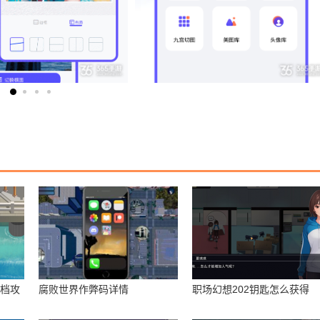
存档攻
腐败世界作弊码详情
职场幻想202钥匙怎么获得