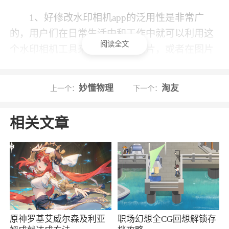
1、好修改水印相机app的泛用性是非常广
的，用户们在日常生活中和工作中就可以利用这
阅读全文
个水印相机工具来为自己拍摄图片，或者在图片
上面添加自己的个人水印。要是用户们不会添加
水印的话，还可以在这个软件上面的使用教程里
妙懂物理
淘友
上一个：
下一个：
面学习如何添加水印，以及录制带水印的视频，
这些功能都有具体的步骤解析，可以轻松学懂
相关文章
2、好修改水印相机app是大家生活或者工作
场景都能使用的水印相机软件，有众多的水印模
板可以选择，水印内容和样式可以自定义，让你
每次拍摄选择之前自定义的模式就能有效的拍摄
的软件，能提供多种水印字体和颜色，使您的作
品更加吸引人，能运用到大家需要的场合当中，
原神罗基艾威尔森及利亚
职场幻想全CG回想解锁存