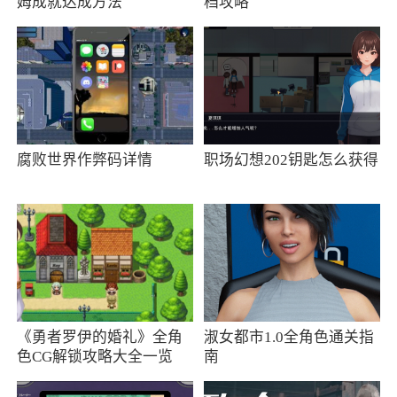
还提供图片、视频美化的功能
姆成就达成方法
档攻略
更新日志
新版特性
1.优化了产品体验
腐败世界作弊码详情
职场幻想202钥匙怎么获得
2.修复了已知产品BUG
《勇者罗伊的婚礼》全角
淑女都市1.0全角色通关指
色CG解锁攻略大全一览
南