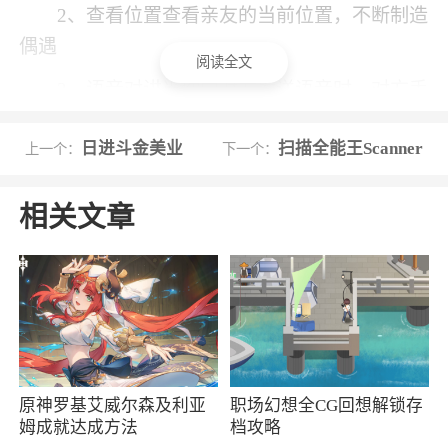
2、查看位置查看亲友的当前位置，不断制造
偶遇
阅读全文
3、语音对讲当你向对方发送语音时，对方手
机会直接播放出来。不用担心他不接或者漏接电
日进斗金美业
扫描全能王Scanner
上一个：
下一个：
话
4、紧急求助遇到危险一键求助，守护你的安
相关文章
全
小编评价
1、让你可以随时随地掌握家人、恋人的位
置，支持一键发布寻人信息等功能，时刻守护关
心的ta
原神罗基艾威尔森及利亚
职场幻想全CG回想解锁存
姆成就达成方法
档攻略
2、随时可以进行出行信息了解，一旦迷路或