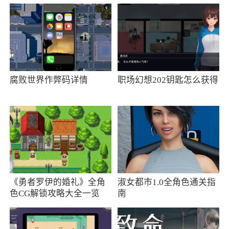
者不在安全区域内即可提醒用户，快速找到人，
需要的伙伴，吧
3、这款app可以通过手机定位来进行找人，
方便实时照看老人、小孩！手机找人定位app中，
通过输入手机号就可以定位对方，是一款是一款
腐败世界作弊码详情
职场幻想202钥匙怎么获得
非常方便的位置查询软件
更新日志
手机找人定位一款实时查询家人位置的定位
软件
《勇者罗伊的婚礼》全角
淑女都市1.0全角色通关指
色CG解锁攻略大全一览
南