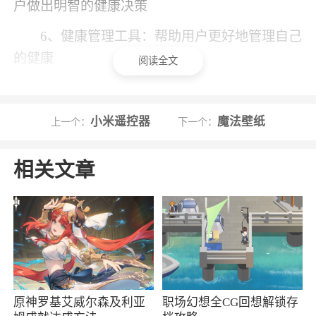
户做出明智的健康决策
6、健康管理工具：帮助用户更好地管理自己
的健康
阅读全文
小编评价
小米遥控器
魔法壁纸
上一个：
下一个：
1、药品功效和禁忌分享服务，在软件平台上
与其他用户分享自己使用某种药品的功效、注意
相关文章
事项等经验，提供参考和警示
2、购药很方便。如果你需要购买药品或了解
医药健康知识，那么药小迪绝对是一个值得推荐
的选择
更新日志
原神罗基艾威尔森及利亚
职场幻想全CG回想解锁存