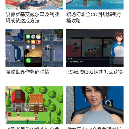
小编评价
原神罗基艾威尔森及利亚
职场幻想全CG回想解锁存
1、全新的挂机与合成玩法，游戏画风精美，
姆成就达成方法
档攻略
可以轻松游戏，使用非常的战斗，不同的战机进
行合成，装备威力强大的武器，去消灭所有的怪
兽，感兴趣的话就来下载吧
2、转盘获取金币和体力日常签到收益
3、飞机消灭怪兽玩家只需要动动手指操作飞
腐败世界作弊码详情
职场幻想202钥匙怎么获得
机消灭敌人。但比赛的刺激与激情给游戏带来不
一样的氛围。同时，超丰富的道具，关卡以及机
型选择，也大大增加了本游戏的持续可玩性。当
然游戏性和画面也是非常棒的
更新日志