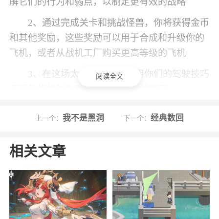
解它们的行为和弱点，以制定更有效的战略
2、通过完成关卡和挑战怪兽，你将获得金币
和其他奖励，这些奖励可以用于合成和升级你的
飞机，或者从战机工厂购买更高等级的飞机
3、在这场太空的对战之中用你们的驾驶技巧
阅读全文
实现最终的射击对决，保卫你们的领空
4、放置合成模式不断升级解锁全新的僚机，
我不是黑洞
经典数回
上一个：
下一个：
多种酷炫僚机外观等你来解锁
5、让自己顺利解决一个又一个的难关，克服
相关文章
重重关卡挑战迎接最后的胜利
6、随时上线就可以有很完美的体验，再说没
有复杂的操作，全靠自己的手感