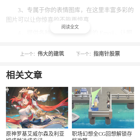
3、专属于你的表情图库，在这里丰富多彩的
图片可以让你惊喜的不能再惊喜
阅读全文
4、提供各种形状和超高颜值的 Emoji，让照
片独具个性
伟大的建筑
指南针股票
上一个：
下一个：
小编评价
相关文章
1、这款软件能够将你的照片加上贴纸，让你
的照片变得更加有趣，软件有非常多的软件供你
使用，静态动态的都有，让你的照片看起来更加
特别。感兴趣就来下载吧
2、这里拥有丰富全新的emoji，聊天表情式
的选择不同的emoji，放置emoji到照片中与人物叠
原神罗基艾威尔森及利亚
职场幻想全CG回想解锁存
加！实现emoji在照片中搞笑的元素！让你的照片