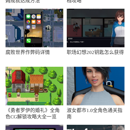
姆成就达成方法
档攻略
更有趣更有恶作剧
更新日志
性能优化，增加老系统设备的稳定性
更新日志
腐败世界作弊码详情
职场幻想202钥匙怎么获得
1、表情包创作页面，新增文字贴纸；
2、体验优化；
更新日志
1、表情包创作页面，新增文字贴纸；
《勇者罗伊的婚礼》全角
淑女都市1.0全角色通关指
2、体验优化；
色CG解锁攻略大全一览
南
3、适配Android15系统；