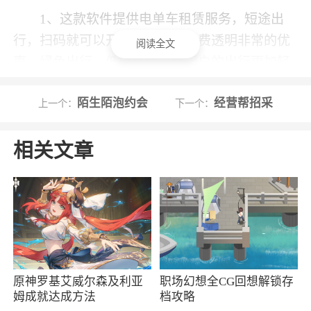
1、这款软件提供电单车租赁服务，短途出
行，扫码就可以开锁骑行，且收费透明非常的优
阅读全文
惠，绿色出行，低碳环保，让用户的出行更加轻
松方便
陌生陌泡约会
经营帮招采
上一个：
下一个：
2、小遛电单车app为用户提供一个非常方便
快捷的出行方式，区别于普通的共享单车，采用
相关文章
电动助力方式，让用户出行更放松。欢迎用户使
用
3、只要您需要，只需走上前，扫码，开锁，
骑走。一气呵成，贼拉方便。还不快来下载
更新日志
原神罗基艾威尔森及利亚
职场幻想全CG回想解锁存
姆成就达成方法
档攻略
一起举报违停行为，共创文明城市