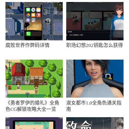
腐败世界作弊码详情
职场幻想202钥匙怎么获得
《勇者罗伊的婚礼》全角
淑女都市1.0全角色通关指
色CG解锁攻略大全一览
南