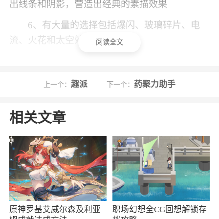
出线条和阴影，营造出经典的素描效果
6、有大量的选择包括爆闪、玻璃碎片、电
流、火花和太空效果等
阅读全文
小编评价
趣派
药聚力助手
上一个：
下一个：
1、丰富的创意功能和模板，如添加文字、涂
鸦、边框等，让你随时在照片上留下自己的心情
相关文章
和文字记录
2、美漫相机下载，一款拥有超多滤镜的照片
美化相机应用，通过美漫相机小伙伴们可以随时
随地拍照，随心选用各色滤镜，拍出百变风格质
感大片，欢迎下载
原神罗基艾威尔森及利亚
职场幻想全CG回想解锁存
更新日志