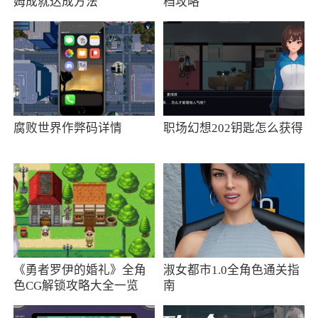
姆成就达成方法
档攻略
1.“老照片修复”“AI扩图”“漫画脸”“艺术写真”
功能限时免费
2. 修复已知Bug
更新日志
腐败世界作弊码详情
职场幻想202钥匙怎么获得
1.修复已知Bug
《勇者罗伊的婚礼》全角
淑女都市1.0全角色通关指
色CG解锁攻略大全一览
南