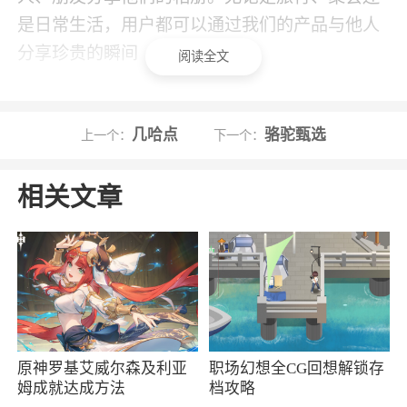
是日常生活，用户都可以通过我们的产品与他人
分享珍贵的瞬间
阅读全文
4、该软件界面清晰，功能也十分强大，为用
户们提供更为优秀的操作体验方式
几哈点
骆驼甄选
上一个：
下一个：
5、拍摄好看的相片外，还能做出不同的动画
效果，显示自己的个性化作品
相关文章
6、活动丰富精彩，可以使用手机本地音乐作
为背景音乐给用户带来更精彩的体验，所有照片
都可以去进行修改
小编评价
原神罗基艾威尔森及利亚
职场幻想全CG回想解锁存
1、定格相机也叫绝不挨骂的男友拍照相机，
姆成就达成方法
档攻略
定格相机是融合了各种非常先进的智能技术而打