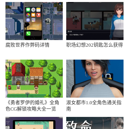
造设计的拍照神器，不仅可以帮助用户拍出绝不
挨骂的女友照片，更是可以轻轻松松用镜头定格
最美的样子，满满真实质感，大片视觉，体验极
佳
腐败世界作弊码详情
职场幻想202钥匙怎么获得
2、很多人其实都有想过，自己定格之后会是
什么样子。这样就可以来到本站下载体验定格相
机，让你们在拍照之后，就能够根据条件设置自
己多少岁的定格的样子
3、用户可以通过软件体验便捷的定格相机功
能，延时拍照，添加视频，让用户拍照更好玩
《勇者罗伊的婚礼》全角
淑女都市1.0全角色通关指
色CG解锁攻略大全一览
南
更新日志
1. 同屏拍照，画面实时传输，拍照如照镜