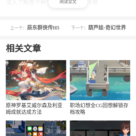
阅读全文
深入了解各个种族的历史和文化背景
5、五大职业、十大阵营：提供了多样化的选
择空间，玩家可以根据自己的喜好挑选不同职业
辰东群侠传H5
葫芦娃·奇幻世界
上一个：
下一个：
和阵营的英雄组合
相关文章
6、泰亚大陆包括荒漠、巢穴、古迹、村庄等
风格各异的关卡地图。局内战场形势瞬息万变，
作为指挥官，你需要根据不同怪物属性，选择你
的最佳阵营组合和英雄职业搭配，上阵你的领主
和英雄，在最佳时机发动终极技能、AOE/魔法伤
害、治疗等不同技能，攻克难关，保护你的阵地
原神罗基艾威尔森及利亚
职场幻想全CG回想解锁存
小编评价
姆成就达成方法
档攻略
1、它不仅是一场视听盛宴，更是策略与智慧
的较量，等待着每一位玩家的加入，共同守护这