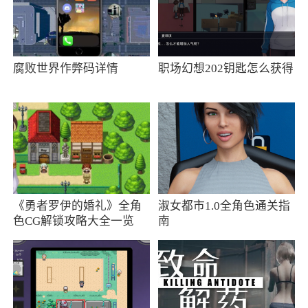
片神秘的海域，书写属于自己的传奇篇章。还提
供了多种游戏模式，包括单人战役、无尽挑战、
竞技场对战等，满足了不同玩家的需求
腐败世界作弊码详情
职场幻想202钥匙怎么获得
2、礼包太多了，这个开测估计会被喷死。玩
家氪金差距大没有群众基础游戏容易夭折
3、将为玩家带来前所未有的游戏体验。无论
你是魔幻文化的粉丝还是策略游戏的爱好者，都
不应错过这款即将上线的史前巨作。现在就加入
预约活动，与全球玩家一起书写属于自己的传奇
《勇者罗伊的婚礼》全角
淑女都市1.0全角色通关指
色CG解锁攻略大全一览
南
篇章吧
更新日志
更新产品截图及介绍