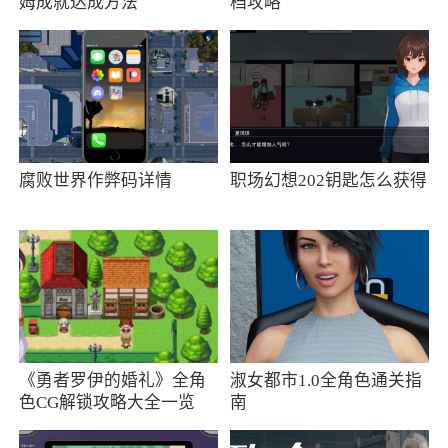
姆成就达成方法
档攻略
腐败世界作弊码详情
职场幻想202钥匙怎么获得
《勇者罗伊的婚礼》全角
淑女都市1.0全角色通关指
色CG解锁攻略大全一览
南