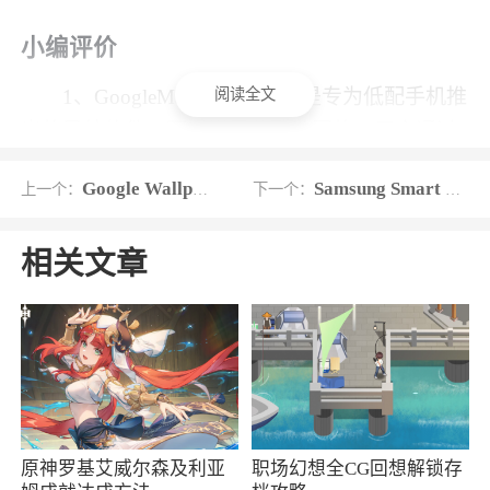
小编评价
阅读全文
1、GoogleMapsGo导航app是专为低配手机推
出的导航软件，可以说是谷歌地图的。用户通过
GoogleMapsGo导航也可以享受到精准的导航服务
Google Wallpapers
Samsung Smart Switch
上一个：
下一个：
2、适合一些低配置的机型安装，它的功能包
括了导航、电子地图、路线规划等等，是出行的
相关文章
好帮手，而且支持多国语言，网络满足要求就能
用
原神罗基艾威尔森及利亚
职场幻想全CG回想解锁存