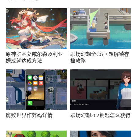
醒。
5.在哪儿可以看到实时路况？
答：点击地图主界面右侧的路况图标，交通
灯图案变成彩色，可查看实时路况；其中，红色
道路为拥堵，黄色是缓行，绿色是畅通。
原神罗基艾威尔森及利亚
职场幻想全CG回想解锁存
姆成就达成方法
档攻略
6.哪里能看到路况事件？
答：点击地图中的路况事件标识，可以查看
路况详情。
7.如何取消在地图上显示的收藏地点？
答：点击地图主界面右侧第一个图标，取消
腐败世界作弊码详情
职场幻想202钥匙怎么获得
【我的收藏】的勾选，地图上将不会显示已收藏
的地点。