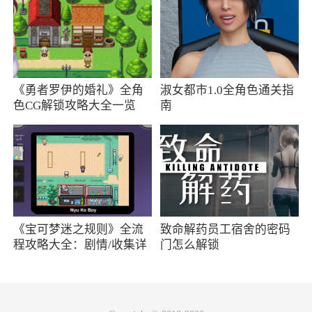
8.如何根据需求设置路线规划条件？
答：点击【路线】，上方依次可见驾车、公
交、步行三个偏好图标，点选驾车，输入起始地
《勇者罗伊的婚礼》全角
淑女都市1.0全角色通关指
点及目的地后点击【搜索】，在搜索结果右上角
色CG解锁攻略大全一览
南
点击【偏好】，根据需要可进行躲避拥堵、不走
高速、避免收费及尾号限行等设置。
9.行车路线中可以添加途经点吗？
答：点击【我的位置】和【输入终点】中间
带有“+”标识的图标，可添加途经点，目前仅能添
《宝可梦迷之规则》全流
致命解药员工宿舍的密码
加一个途经点。
程攻略大全：剧情/收集详
门怎么解锁
情
软件功能
最新地图浏览器：最新矢量地图渲染，最高