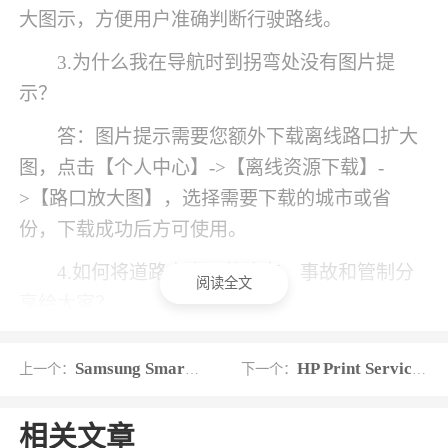
大图示，方便用户准确判断行驶路线。
3.为什么我在导航时到拐弯处没有图片提
示？
答：图片提示需要您额外下载离线路口扩大
图，点击【个人中心】->【离线资源下载】-
>【路口放大图】，选择需要下载的城市或省
份，下载成功后方可使用。
4.如何将道路上发现的堵车、事故和管制分
阅读全文
享给大家？
答：打开图层-路况事件（主界面右侧第二个
Samsung Smart Switch
HP Print Service Plugin
上一个：
下一个：
圆形图标），即可查看实时路况信息，【拥堵排
行榜】可查看所在地及其他主要城市拥堵路段排
相关文章
行，【路况提醒】可根据实时路况进行播报提