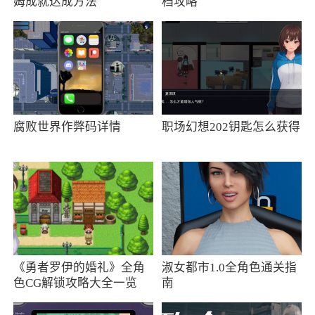
姆成就达成方法
档攻略
腐败世界作弊码详情
职场幻想202钥匙怎么获得
《勇者罗伊的婚礼》全角
淑女都市1.0全角色通关指
色CG解锁攻略大全一览
南