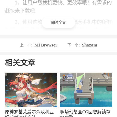
1、让用户您换机更快、更效率哦！有需求的
赶快来下载吧
2、使用这款软件可以让你把原手机中的所有
阅读全文
数据一丝不漏的复制到另一个新手机上，在此版
本里，就连微信账号中的聊天记录都能传输过
Mi Browser
Shazam
上一个：
下一个：
去，不用再担心换手机会丢失重要聊天信息，功
能无比强大，让你随时随的进行数据传输，不浪
相关文章
费任何时间
3、这里面有超多的换机方法可以使用，可以
帮助用户进行换机，对多个设备中的数据进行传
输，传输的速度是非常快速的，可以帮助用户快
速的进行手机的克隆，用户如果想要进行手机克
隆，就下载软件，进行使用吧
原神罗基艾威尔森及利亚
职场幻想全CG回想解锁存