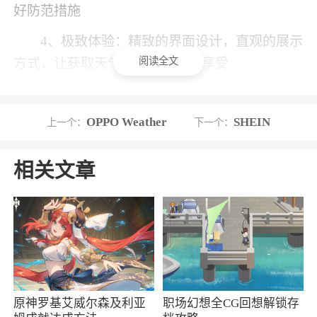
好防范措施
4、极致体验：精致的界面设计，直观的展示
阅读全文
方式，让获取天气信息成为一种享受
小编评价
OPPO Weather
SHEIN
上一个：
下一个：
1、OPPO Weather Service是一个OPPO手机的
天气服务软件，让大家可以在这里自由的查询全
相关文章
国各地的天气，每次都能精准的进行定位，在主
页显示本地的天气数据，未来的几天的天气情况
也能及时的查看，让大家做好出门的打算
2、使用了OPPO天气一段时间后，深感其强
大的实用性和人性化的体验。实时天气的准确无
误让我出行无忧，而细致的生活指数则为我提供
原神罗基艾威尔森及利亚
职场幻想全CG回想解锁存