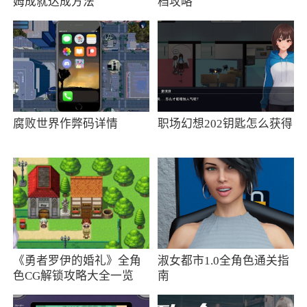
了诸多便利。特别是天气预警功能，在一次突如
姆成就达成方法
档攻略
其来的暴雨中，提前的预警让我得以及时避险。
多地点管理功能也十分贴心，让我能随时关注家
乡的天气，给远在他乡的父母传递温暖
腐败世界作弊码详情
职场幻想202钥匙怎么获得
《勇者罗伊的婚礼》全角
淑女都市1.0全角色通关指
色CG解锁攻略大全一览
南