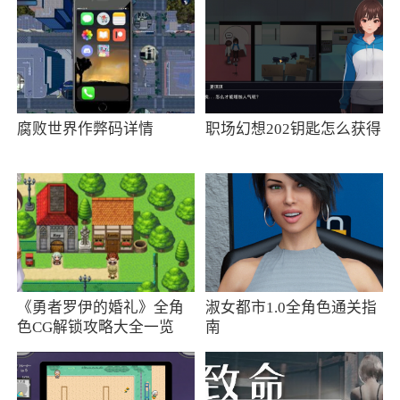
5、安全付款方式，支持PayPal和信用卡支付
小编评价
1、商品品类多，让用户在购物过程中有很多
腐败世界作弊码详情
职场幻想202钥匙怎么获得
的选择，质量优质，可以放心选购，优质的售后
服务，全天候在线的客服，可以帮助顾客解决任
何问题
2、这款软件中拥有全国各大品牌的又在商
品，这里的所有的商品都在原厂地进行采购，想
要购买海外好品牌的用户快来体验吧
《勇者罗伊的婚礼》全角
淑女都市1.0全角色通关指
色CG解锁攻略大全一览
南
3、如果你希望拥有一款可以帮助自己买到喜
欢商品的软件，那么就来下载这款SHEINapp吧，
这款软件拥有很多的商品，商品的分类也是非常