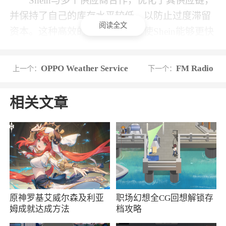
Shein与多个供应商合作，优化了其供应链，
并保持了自己的库存水平较低，以防止过度滞留
阅读全文
资本。这种高效的供应链管理将使Shein能够更快
地响应市场需求，并在不影响产品质量的情况下
控制成本。
OPPO Weather Service
FM Radio
上一个：
下一个：
软件特色
相关文章
1、SHEINapp中新用户购物就会有优惠，快
来使用吧
2、SHEINapp中拥有各种各样的商品，一定
拥有你需要的那一款
3、SHEIN具有自主研发和设计能力，新品
原神罗基艾威尔森及利亚
职场幻想全CG回想解锁存
>30款/月
姆成就达成方法
档攻略
4、现在接受PayPal和主要信用卡